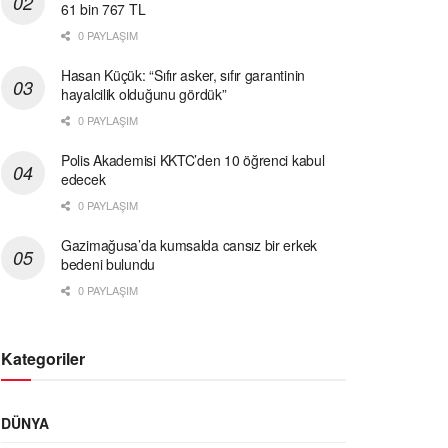
61 bin 767 TL
0 PAYLAŞIM
Hasan Küçük: “Sıfır asker, sıfır garantinin
hayalcilik olduğunu gördük”
0 PAYLAŞIM
Polis Akademisi KKTC’den 10 öğrenci kabul
edecek
0 PAYLAŞIM
Gazimağusa’da kumsalda cansız bir erkek
bedeni bulundu
0 PAYLAŞIM
Kategoriler
DÜNYA