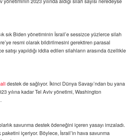
v yönetiminin 2023 yılında aldığı silah sayısı neredeyse
sık Biden yönetiminin İsrail’e sessizce yüzlerce silah
re’ye resmi olarak bildirilmesini gerektiren parasal
 satışı yapıldığı iddia edilen silahların arasında özellikle
ali
destek de sağlıyor. İkinci Dünya Savaşı’ndan bu yana
2023 yılına kadar Tel Aviv yönetimi, Washington
.
olarlık savunma destek ödeneğini içeren yasayı imzaladı.
k paketini içeriyor. Böylece, İsrail’in hava savunma