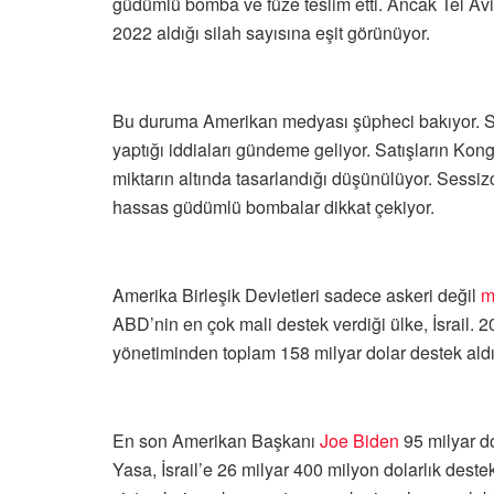
güdümlü bomba ve füze teslim etti. Ancak Tel Avi
2022 aldığı silah sayısına eşit görünüyor.
Bu duruma Amerikan medyası şüpheci bakıyor. Sık 
yaptığı iddiaları gündeme geliyor. Satışların Kong
miktarın altında tasarlandığı düşünülüyor. Sessizce
hassas güdümlü bombalar dikkat çekiyor.
Amerika Birleşik Devletleri sadece askeri değil
m
ABD’nin en çok mali destek verdiği ülke, İsrail. 
yönetiminden toplam 158 milyar dolar destek aldı
En son Amerikan Başkanı
Joe Biden
95 milyar d
Yasa, İsrail’e 26 milyar 400 milyon dolarlık deste