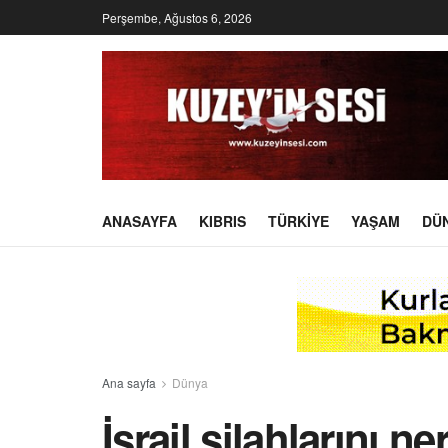
Perşembe, Ağustos 6, 2026
ANASAYFA
KIBRIS
TÜRKIYE
YAŞAM
DÜ
Ana sayfa
Dünya
İsrail silahlarını n