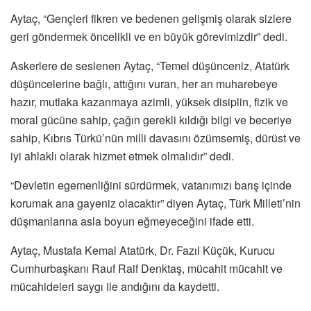
Aytaç, “Gençleri fikren ve bedenen gelişmiş olarak sizlere
geri göndermek öncelikli ve en büyük görevimizdir” dedi.
Askerlere de seslenen Aytaç, “Temel düşünceniz, Atatürk
düşüncelerine bağlı, attığını vuran, her an muharebeye
hazır, mutlaka kazanmaya azimli, yüksek disiplin, fizik ve
moral gücüne sahip, çağın gerekli kıldığı bilgi ve beceriye
sahip, Kıbrıs Türkü’nün milli davasını özümsemiş, dürüst ve
iyi ahlaklı olarak hizmet etmek olmalıdır” dedi.
“Devletin egemenliğini sürdürmek, vatanımızı barış içinde
korumak ana gayeniz olacaktır” diyen Aytaç, Türk Milleti’nin
düşmanlarına asla boyun eğmeyeceğini ifade etti.
Aytaç, Mustafa Kemal Atatürk, Dr. Fazıl Küçük, Kurucu
Cumhurbaşkanı Rauf Raif Denktaş, mücahit mücahit ve
mücahideleri saygı ile andığını da kaydetti.