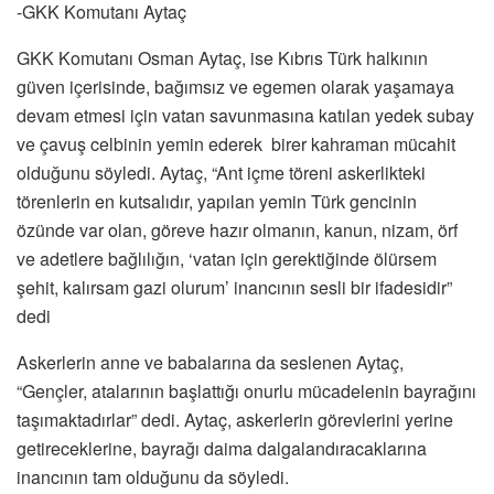
-GKK Komutanı Aytaç
GKK Komutanı Osman Aytaç, ise Kıbrıs Türk halkının
güven içerisinde, bağımsız ve egemen olarak yaşamaya
devam etmesi için vatan savunmasına katılan yedek subay
ve çavuş celbinin yemin ederek birer kahraman mücahit
olduğunu söyledi. Aytaç, “Ant içme töreni askerlikteki
törenlerin en kutsalıdır, yapılan yemin Türk gencinin
özünde var olan, göreve hazır olmanın, kanun, nizam, örf
ve adetlere bağlılığın, ‘vatan için gerektiğinde ölürsem
şehit, kalırsam gazi olurum’ inancının sesli bir ifadesidir”
dedi
Askerlerin anne ve babalarına da seslenen Aytaç,
“Gençler, atalarının başlattığı onurlu mücadelenin bayrağını
taşımaktadırlar” dedi. Aytaç, askerlerin görevlerini yerine
getireceklerine, bayrağı daima dalgalandıracaklarına
inancının tam olduğunu da söyledi.