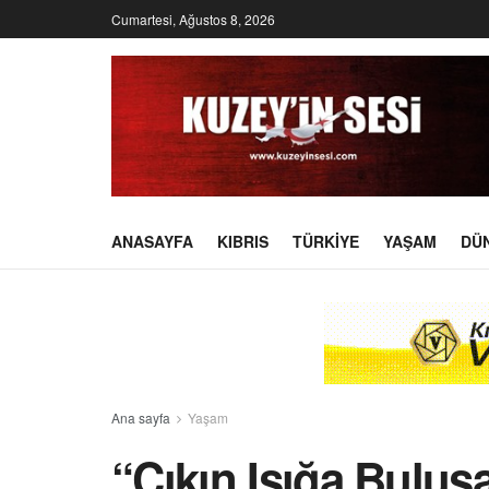
Cumartesi, Ağustos 8, 2026
ANASAYFA
KIBRIS
TÜRKIYE
YAŞAM
DÜ
Ana sayfa
Yaşam
“Çıkın Işığa Buluşa