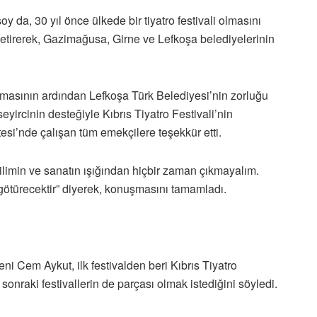
y da, 30 yıl önce ülkede bir tiyatro festivali olmasını
e getirerek, Gazimağusa, Girne ve Lefkoşa belediyelerinin
lmasının ardından Lefkoşa Türk Belediyesi’nin zorluğu
yircinin desteğiyle Kıbrıs Tiyatro Festivali’nin
tesi’nde çalışan tüm emekçilere teşekkür etti.
 Bilimin ve sanatın ışığından hiçbir zaman çıkmayalım.
 götürecektir” diyerek, konuşmasını tamamladı.
 Cem Aykut, ilk festivalden beri Kıbrıs Tiyatro
sonraki festivallerin de parçası olmak istediğini söyledi.