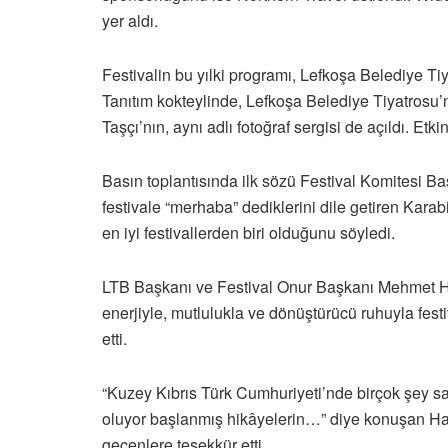
yer aldı.
Festivalin bu yılki programı, Lefkoşa Belediye Ti
Tanıtım kokteylinde, Lefkoşa Belediye Tiyatrosu’
Taşçı’nın, aynı adlı fotoğraf sergisi de açıldı. Etki
Basın toplantısında ilk sözü Festival Komitesi Ba
festivale “merhaba” dediklerini dile getiren Karabi
en iyi festivallerden biri olduğunu söyledi.
LTB Başkanı ve Festival Onur Başkanı Mehmet Har
enerjiyle, mutlulukla ve dönüştürücü ruhuyla fest
etti.
“Kuzey Kıbrıs Türk Cumhuriyeti’nde birçok şey s
oluyor başlanmış hikâyelerin…” diye konuşan Ha
geçenlere teşekkür etti.