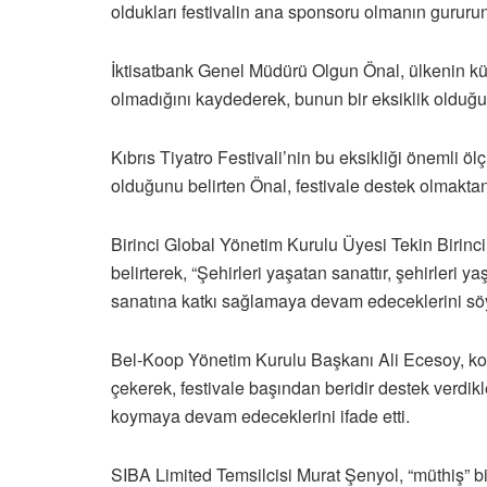
oldukları festivalin ana sponsoru olmanın gururunu
İktisatbank Genel Müdürü Olgun Önal, ülkenin kül
olmadığını kaydederek, bunun bir eksiklik olduğun
Kıbrıs Tiyatro Festivali’nin bu eksikliği önemli 
olduğunu belirten Önal, festivale destek olmaktan 
Birinci Global Yönetim Kurulu Üyesi Tekin Birinc
belirterek, “Şehirleri yaşatan sanattır, şehirleri ya
sanatına katkı sağlamaya devam edeceklerini söy
Bel-Koop Yönetim Kurulu Başkanı Ali Ecesoy, ko
çekerek, festivale başından beridir destek verdikle
koymaya devam edeceklerini ifade etti.
SIBA Limited Temsilcisi Murat Şenyol, “müthiş” b