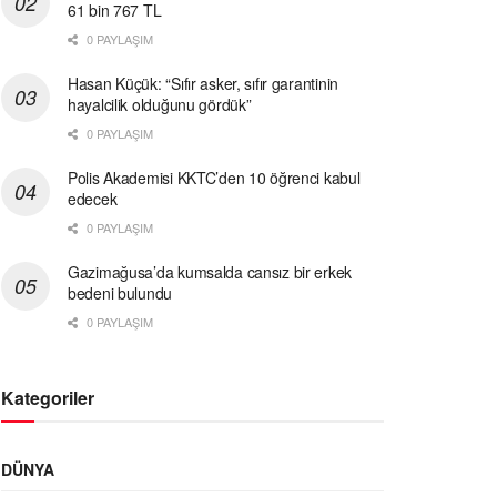
61 bin 767 TL
0 PAYLAŞIM
Hasan Küçük: “Sıfır asker, sıfır garantinin
hayalcilik olduğunu gördük”
0 PAYLAŞIM
Polis Akademisi KKTC’den 10 öğrenci kabul
edecek
0 PAYLAŞIM
Gazimağusa’da kumsalda cansız bir erkek
bedeni bulundu
0 PAYLAŞIM
Kategoriler
DÜNYA