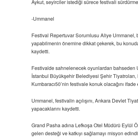
Aykut, seyirciler istediği sürece festivali sürdürme
-Ummanel
Festival Repertuvar Sorumlusu Aliye Ummanel, bu 
yapabilmenin önemine dikkat çekerek, bu konuda s
kaydetti.
Festivalde sahnelenecek oyunlardan bahseden Um
İstanbul Büyükşehir Belediyesi Şehir Tiyatroları,
Kumbaracı50’nin festivale konuk olacağını ifade e
Ummanel, festivalin açılışını, Ankara Devlet Tiyat
yapacaklarını kaydetti.
Grand Pasha adına Lefkoşa Otel Müdürü Eylül Özb
gelen desteği ve katkıyı sağlamayı misyon edindik