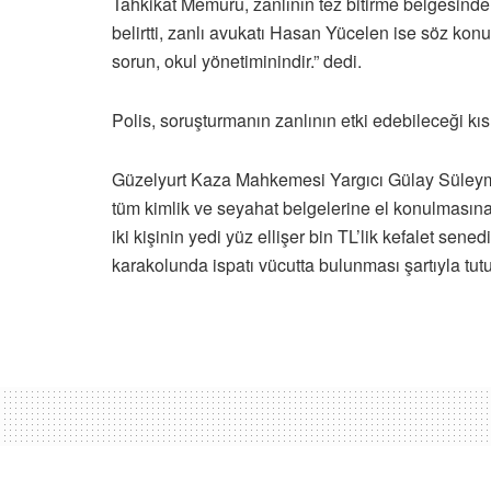
Tahkikat Memuru, zanlının tez bitirme belgesind
belirtti, zanlı avukatı Hasan Yücelen ise söz kon
sorun, okul yönetiminindir.” dedi.
Polis, soruşturmanın zanlının etki edebileceği kıs
Güzelyurt Kaza Mahkemesi Yargıcı Gülay Süleyman
tüm kimlik ve seyahat belgelerine el konulmasın
iki kişinin yedi yüz ellişer bin TL’lik kefalet se
karakolunda ispatı vücutta bulunması şartıyla tu