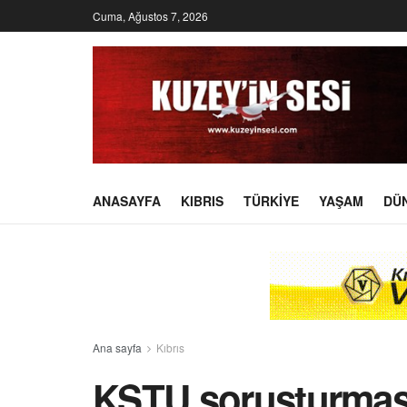
Cuma, Ağustos 7, 2026
ANASAYFA
KIBRIS
TÜRKIYE
YAŞAM
DÜ
Ana sayfa
Kıbrıs
KSTU soruşturması: