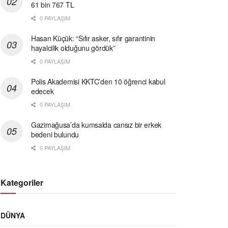
61 bin 767 TL
0 PAYLAŞIM
Hasan Küçük: “Sıfır asker, sıfır garantinin
hayalcilik olduğunu gördük”
0 PAYLAŞIM
Polis Akademisi KKTC’den 10 öğrenci kabul
edecek
0 PAYLAŞIM
Gazimağusa’da kumsalda cansız bir erkek
bedeni bulundu
0 PAYLAŞIM
Kategoriler
DÜNYA