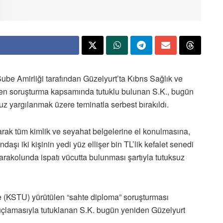
e Amirliği tarafından Güzelyurt’ta Kıbrıs Sağlık ve
len soruşturma kapsamında tutuklu bulunan S.K., bugün
z yargılanmak üzere teminatla serbest bırakıldı.
arak tüm kimlik ve seyahat belgelerine el konulmasına,
şı iki kişinin yedi yüz ellişer bin TL’lik kefalet senedi
arakolunda ispatı vücutta bulunması şartıyla tutuksuz
de (KSTU) yürütülen “sahte diploma” soruşturması
çlamasıyla tutuklanan S.K. bugün yeniden Güzelyurt