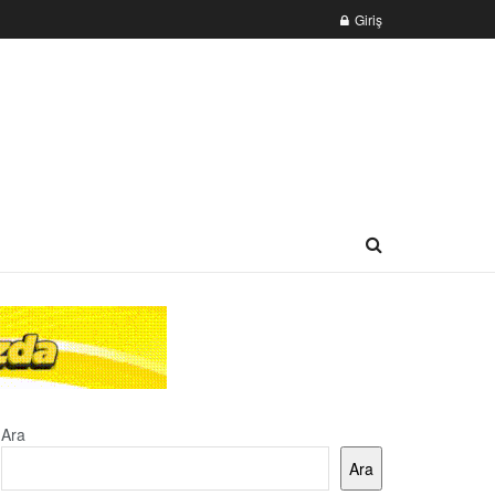
Giriş
Ara
Ara