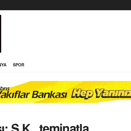
NYA
SPOR
 S.K., teminatla