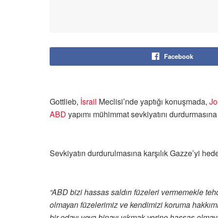
Facebook
Gottlieb,
İsrail
Meclisi’nde yaptığı konuşmada,
Jo
ABD
yapımı mühimmat sevkiyatını durdurmasına t
Sevkiyatın durdurulmasına karşılık Gazze’yi hedef
“ABD bizi hassas saldırı füzeleri vermemekle teh
olmayan füzelerimiz ve kendimizi koruma hakkımız
bir odayı veya binayı yıkmak yerine hassas olmaya