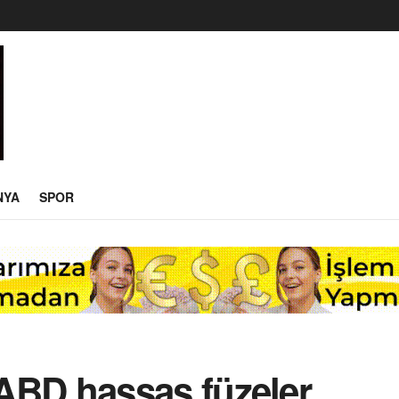
NYA
SPOR
i: ABD hassas füzeler