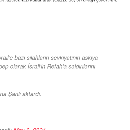
l’e bazı silahların sevkiyatının askıya
ep olarak İsrail’in Refah’a saldırılarını
a Şanlı aktardı.
anli)
May 8, 2024