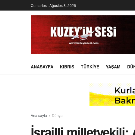
Cumartesi, Ağustos 8, 2026
ANASAYFA
KIBRIS
TÜRKIYE
YAŞAM
DÜ
Ana sayfa
Dünya
İsrailli milletvekil