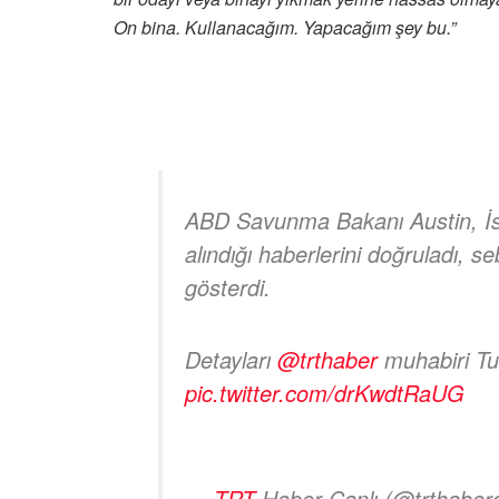
On bina. Kullanacağım. Yapacağım şey bu.”
ABD Savunma Bakanı Austin, İsrai
alındığı haberlerini doğruladı, seb
gösterdi.
Detayları
@trthaber
muhabiri Tun
pic.twitter.com/drKwdtRaUG
—
TRT
Haber Canlı (@trthaberc