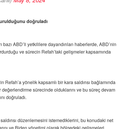
urulduğunu doğruladı
bazı ABD’li yetkililere dayandırılan haberlerde, ABD’nin
k durdurduğu ve sürecin Refah’taki gelişmeler kapsamında
n Refah’a yönelik kapsamlı bir kara saldırısı bağlamında
bir değerlendirme sürecinde olduklarını ve bu süreç devam
ını doğruladı.
a saldırısı düzenlemesini istemediklerini, bu konudaki net
arını ve Biden yönetimi olarak bölgedeki gelişmeleri