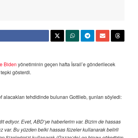
e Biden
yönetiminin geçen hafta İsrail’e gönderilecek
epki gösterdi.
 alacakları tehdidinde bulunan Gottlieb, şunları söyledi:
dit ediyor. Evet, ABD’ye haberlerim var. Bizim de hassas
 var. Bu yüzden belki hassas füzeler kullanarak belirli
n füzelerimizi kullanarak (Gazze’de) on binayı çökertirim.