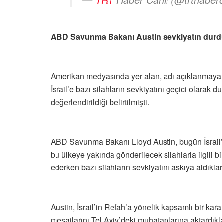
ABD Savunma Bakanı Austin sevkiyatın durd
Amerikan medyasında yer alan, adı açıklanmayan 
İsrail’e bazı silahların sevkiyatını geçici olara
değerlendirildiği belirtilmişti.
ABD Savunma Bakanı Lloyd Austin, bugün İsrail’i
bu ülkeye yakında gönderilecek silahlarla ilgili 
ederken bazı silahların sevkiyatını askıya aldıklar
Austin, İsrail’in Refah’a yönelik kapsamlı bir kar
mesajlarını Tel Aviv’deki muhataplarına aktardıkl