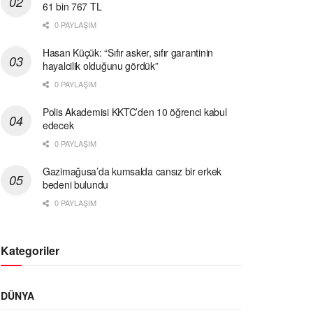
61 bin 767 TL
0 PAYLAŞIM
Hasan Küçük: “Sıfır asker, sıfır garantinin
hayalcilik olduğunu gördük”
0 PAYLAŞIM
Polis Akademisi KKTC’den 10 öğrenci kabul
edecek
0 PAYLAŞIM
Gazimağusa’da kumsalda cansız bir erkek
bedeni bulundu
0 PAYLAŞIM
Kategoriler
DÜNYA