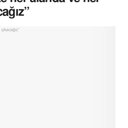
cağız”