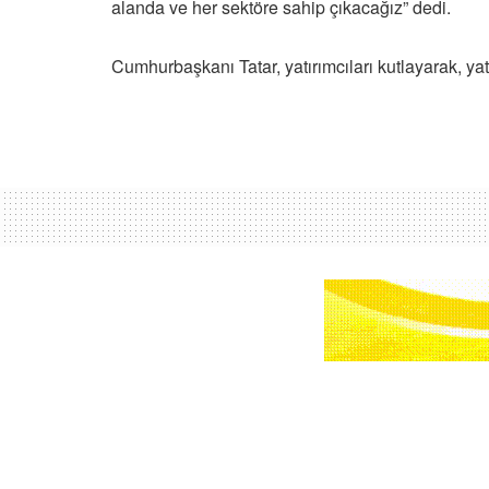
alanda ve her sektöre sahip çıkacağız” dedi.
Cumhurbaşkanı Tatar, yatırımcıları kutlayarak, yatı
Ana sayfa
Dünya
İsrail'in Refah kent