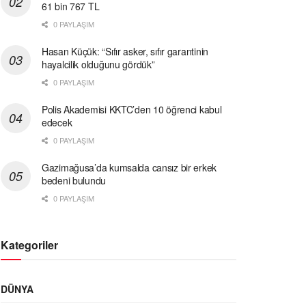
61 bin 767 TL
0 PAYLAŞIM
Hasan Küçük: “Sıfır asker, sıfır garantinin
hayalcilik olduğunu gördük”
0 PAYLAŞIM
Polis Akademisi KKTC’den 10 öğrenci kabul
edecek
0 PAYLAŞIM
Gazimağusa’da kumsalda cansız bir erkek
bedeni bulundu
0 PAYLAŞIM
Kategoriler
DÜNYA