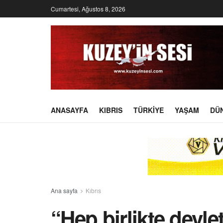
Cumartesi, Ağustos 8, 2026
ANASAYFA
KIBRIS
TÜRKIYE
YAŞAM
DÜ
Ana sayfa
Kıbrıs
“Hep birlikte devle