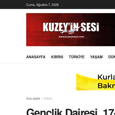
Cuma, Ağustos 7, 2026
ANASAYFA
KIBRIS
TÜRKIYE
YAŞAM
DÜ
Ana sayfa
Kıbrıs
Gençlik Dairesi, 17