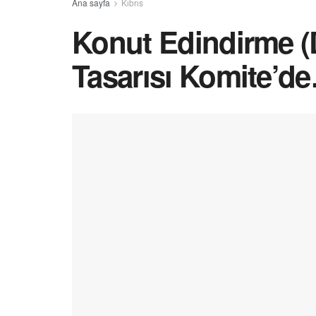
Ana sayfa
Kıbrıs
Konut Edindirme (D
Tasarısı Komite’d