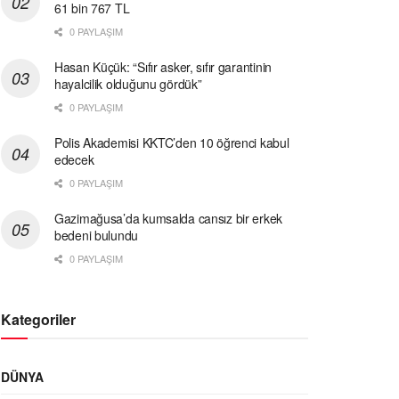
61 bin 767 TL
0 PAYLAŞIM
Hasan Küçük: “Sıfır asker, sıfır garantinin
hayalcilik olduğunu gördük”
0 PAYLAŞIM
Polis Akademisi KKTC’den 10 öğrenci kabul
edecek
0 PAYLAŞIM
Gazimağusa’da kumsalda cansız bir erkek
bedeni bulundu
0 PAYLAŞIM
Kategoriler
DÜNYA