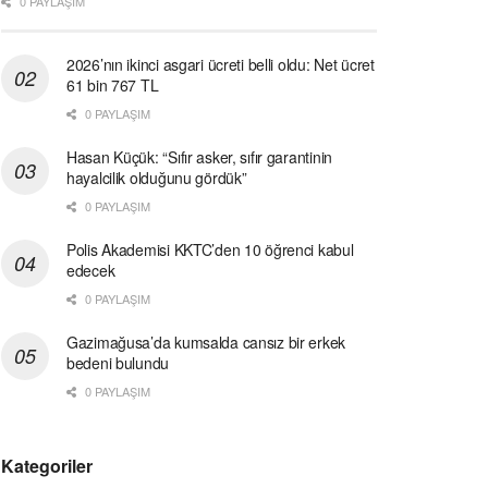
0 PAYLAŞIM
2026’nın ikinci asgari ücreti belli oldu: Net ücret
61 bin 767 TL
0 PAYLAŞIM
Hasan Küçük: “Sıfır asker, sıfır garantinin
hayalcilik olduğunu gördük”
0 PAYLAŞIM
Polis Akademisi KKTC’den 10 öğrenci kabul
edecek
0 PAYLAŞIM
Gazimağusa’da kumsalda cansız bir erkek
bedeni bulundu
0 PAYLAŞIM
Kategoriler