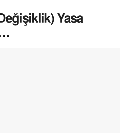
eğişiklik) Yasa
e…