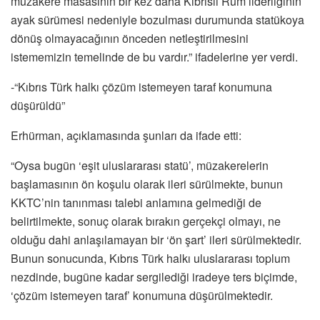
müzakere masasının bir kez daha Kıbrıslı Rum liderliğinin
ayak sürümesi nedeniyle bozulması durumunda statükoya
dönüş olmayacağının önceden netleştirilmesini
istememizin temelinde de bu vardır.” ifadelerine yer verdi.
-“Kıbrıs Türk halkı çözüm istemeyen taraf konumuna
düşürüldü”
Erhürman, açıklamasında şunları da ifade etti:
“Oysa bugün ‘eşit uluslararası statü’, müzakerelerin
başlamasının ön koşulu olarak ileri sürülmekte, bunun
KKTC’nin tanınması talebi anlamına gelmediği de
belirtilmekte, sonuç olarak bırakın gerçekçi olmayı, ne
olduğu dahi anlaşılamayan bir ‘ön şart’ ileri sürülmektedir.
Bunun sonucunda, Kıbrıs Türk halkı uluslararası toplum
nezdinde, bugüne kadar sergilediği iradeye ters biçimde,
‘çözüm istemeyen taraf’ konumuna düşürülmektedir.