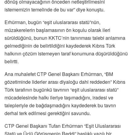
dönüş olmayacağının önceden netleştirilmesini
istememizin temelinde de bu var” diye konuştu.
Erhürman, bugün “eşit uluslararası statü”nün,
müzakerelerin başlamasının ön koşulu olarak ileri
sürüldüğünü, bunun KKTC’nin tanınması talebi anlamına
gelmediğinin de belirtildiğini kaydederek Kıbrıs Türk
halkının çözüm istemeyen taraf konumuna düşürüldüğünü
belirtti.
Ana muhalefet CTP Genel Başkanı Erhürman, “BM
gözetiminde liderler arası diyaloğu dahi reddeden” Kıbrıs
Türk tarafının bugünkü tavrının “eşit uluslararası statü”
mücadelesinde halkı ileriye taşımadığını, iradesi ve
talepleriyle de bağdaşmadığını kaydederek bu tavrın
derhal terk edilmesi gerektiğini savundu.
CTP Genel Başkanı Tufan Erhürman “Eşit Uluslararası
Statü ve Üçlü Görüşmenin Reddi” başlıklı yazılı bir