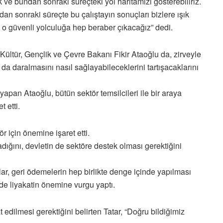
 ve bundan sonraki süreçteki yol haritamızı gösterebiliriz.
n sonraki süreçte bu çalıştayın sonuçları bizlere ışık
, o güvenli yolculuğa hep beraber çıkacağız” dedi.
ltür, Gençlik ve Çevre Bakanı Fikir Ataoğlu da, zirveyle
da daralmasını nasıl sağlayabileceklerini tartışacaklarını
pan Ataoğlu, bütün sektör temsilcileri ile bir araya
t etti.
r için önemine işaret etti.
adığını, devletin de sektöre destek olması gerektiğini
klar, geri ödemelerin hep birlikte denge içinde yapılması
 de liyakatin önemine vurgu yaptı.
 edilmesi gerektiğini belirten Tatar, “Doğru bildiğimiz