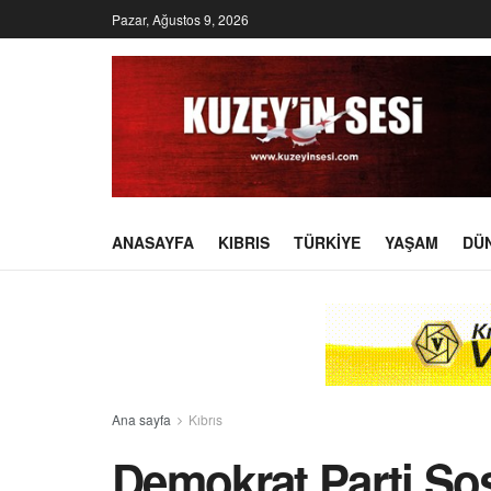
Pazar, Ağustos 9, 2026
ANASAYFA
KIBRIS
TÜRKIYE
YAŞAM
DÜ
Ana sayfa
Kıbrıs
Demokrat Parti So