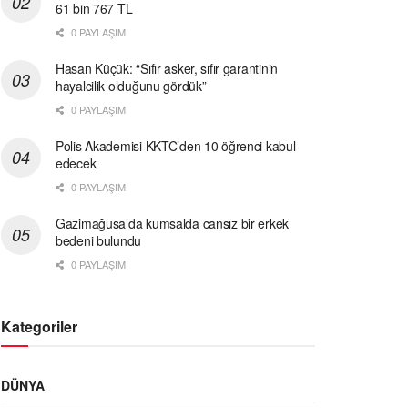
61 bin 767 TL
0 PAYLAŞIM
Hasan Küçük: “Sıfır asker, sıfır garantinin
hayalcilik olduğunu gördük”
0 PAYLAŞIM
Polis Akademisi KKTC’den 10 öğrenci kabul
edecek
0 PAYLAŞIM
Gazimağusa’da kumsalda cansız bir erkek
bedeni bulundu
0 PAYLAŞIM
Kategoriler
DÜNYA