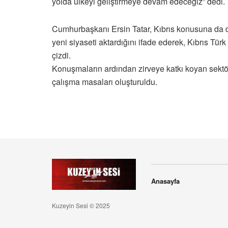
yolda ülkeyi geliştirmeye devam edeceğiz” dedi.
Cumhurbaşkanı Ersin Tatar, Kıbrıs konusuna da de
yeni siyaseti aktardığını ifade ederek, Kıbrıs Türk
çizdi.
Konuşmaların ardından zirveye katkı koyan sektör
çalışma masaları oluşturuldu.
Anasayfa
Kuzeyin Sesi © 2025