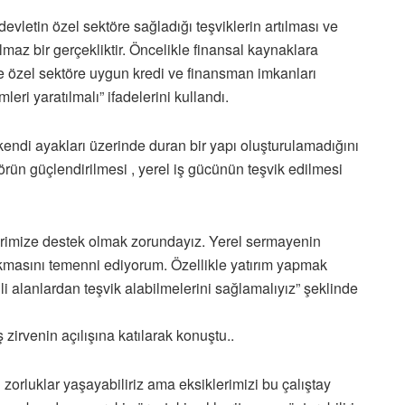
evletin özel sektöre sağladığı teşviklerin artılması ve
ılmaz bir gerçekliktir. Öncelikle finansal kaynaklara
e özel sektöre uygun kredi ve finansman imkanları
leri yaratılmalı” ifadelerini kullandı.
ndi ayakları üzerinde duran bir yapı oluşturulamadığını
rün güçlendirilmesi , yerel iş gücünün teşvik edilmesi
birimize destek olmak zorundayız. Yerel sermayenin
kmasını temenni ediyorum. Özellikle yatırım yapmak
li alanlardan teşvik alabilmelerini sağlamalıyız” şeklinde
rvenin açılışına katılarak konuştu..
zorluklar yaşayabiliriz ama eksiklerimizi bu çalıştay