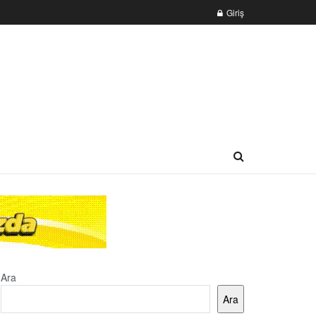
Giriş
Ara
Ara