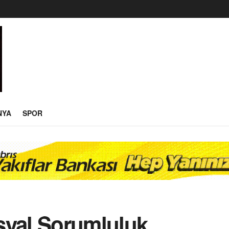
NYA
SPOR
syal Sorumluluk