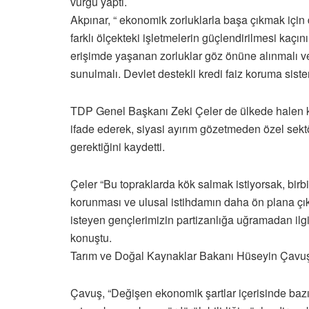
vurgu yaptı.
Akpınar, “ ekonomik zorluklarla başa çıkmak için d
farklı ölçekteki işletmelerin güçlendirilmesi kaçın
erişimde yaşanan zorluklar göz önüne alınmalı v
sunulmalı. Devlet destekli kredi faiz koruma sistem
TDP Genel Başkanı Zeki Çeler de ülkede halen ke
ifade ederek, siyasi ayırım gözetmeden özel sektö
gerektiğini kaydetti.
Çeler “Bu topraklarda kök salmak istiyorsak, bir
korunması ve ulusal istihdamın daha ön plana çı
isteyen gençlerimizin partizanlığa uğramadan ilgi
konuştu.
Tarım ve Doğal Kaynaklar Bakanı Hüseyin Çavuş zi
Çavuş, “Değişen ekonomik şartlar içerisinde bazı 