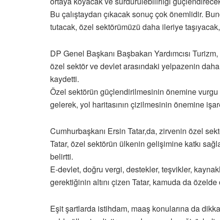
ortaya koyacak ve sürdürülebilirliği güçlendirecek
Bu çalıştaydan çıkacak sonuç çok önemlidir. Bunda
tutacak, özel sektörümüzü daha ileriye taşıyacak
DP Genel Başkanı Başbakan Yardımcısı Turizm, Kü
özel sektör ve devlet arasındaki yelpazenin daha 
kaydetti.
Özel sektörün güçlendirilmesinin önemine vurgu ya
gelerek, yol haritasının çizilmesinin önemine işare
Cumhurbaşkanı Ersin Tatar,da, zirvenin özel sektö
Tatar, özel sektörün ülkenin gelişimine katkı sağl
belirtti.
E-devlet, doğru vergi, destekler, teşvikler, kayna
gerektiğinin altını çizen Tatar, kamuda da özelde
Eşit şartlarda istihdam, maaş konularına da dikkat