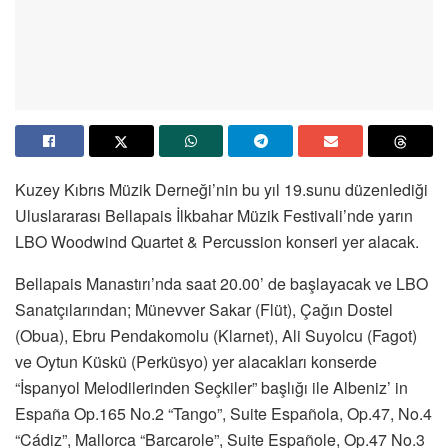
Kuzey Kıbrıs Müzik Derneği’nin bu yıl 19.sunu düzenlediği
Uluslararası Bellapais İlkbahar Müzik Festivali’nde yarın
LBO Woodwind Quartet & Percussion konseri yer alacak.
Bellapais Manastırı’nda saat 20.00’ de başlayacak ve LBO
Sanatçılarından; Münevver Sakar (Flüt), Çağın Dostel
(Obua), Ebru Pendakomolu (Klarnet), Ali Suyolcu (Fagot)
ve Oytun Küskü (Perküsyo) yer alacakları konserde
“İspanyol Melodilerinden Seçkiler” başlığı ile Albeniz’ in
España Op.165 No.2 “Tango”, Suite Española, Op.47, No.4
“Cádiz”, Mallorca “Barcarole”, Suite Españole, Op.47 No.3