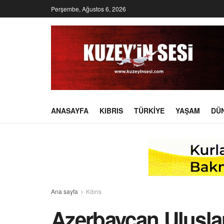
Perşembe, Ağustos 6, 2026
ANASAYFA
KIBRIS
TÜRKIYE
YAŞAM
DÜ
Ana sayfa
Kıbrıs
Azerbaycan Uluslar