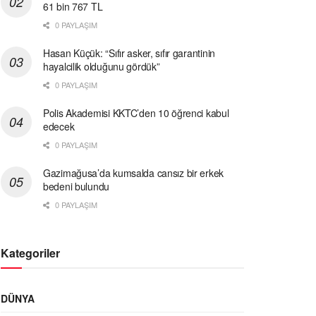
61 bin 767 TL
0 PAYLAŞIM
Hasan Küçük: “Sıfır asker, sıfır garantinin
hayalcilik olduğunu gördük”
0 PAYLAŞIM
Polis Akademisi KKTC’den 10 öğrenci kabul
edecek
0 PAYLAŞIM
Gazimağusa’da kumsalda cansız bir erkek
bedeni bulundu
0 PAYLAŞIM
Kategoriler
DÜNYA