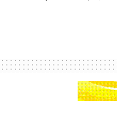
Ana sayfa
Kıbrıs