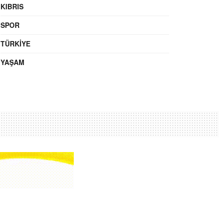
KIBRIS
SPOR
TÜRKIYE
YAŞAM
Ara