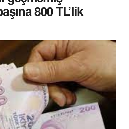
aşına 800 TL’lik