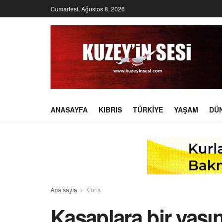
Cumartesi, Ağustos 8, 2026
ANASAYFA
KIBRIS
TÜRKIYE
YAŞAM
DÜ
Ana sayfa
Kıbrıs
Kasaplara bir yaş