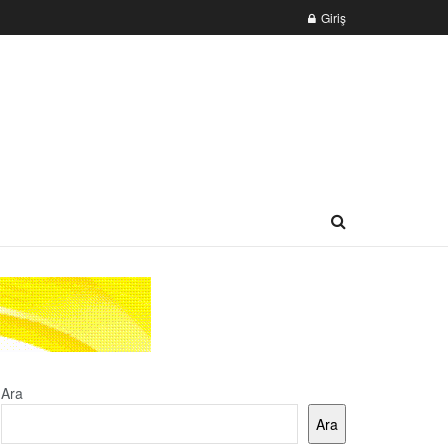
Giriş
Ara
Ara