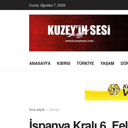
Cuma, Ağustos 7, 2026
ANASAYFA
KIBRIS
TÜRKIYE
YAŞAM
DÜ
Ana sayfa
Dünya
İspanya Kralı 6. Fe