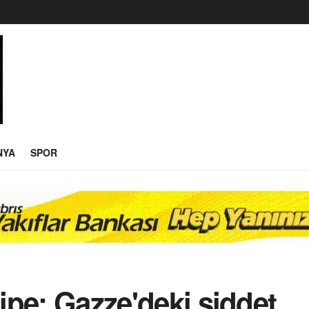
NYA
SPOR
lipe: Gazze'deki şiddet