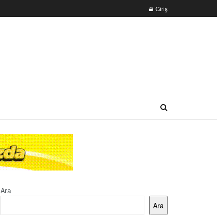
Giriş
Ara
Ara