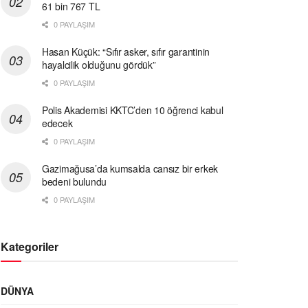
61 bin 767 TL
0 PAYLAŞIM
Hasan Küçük: “Sıfır asker, sıfır garantinin
hayalcilik olduğunu gördük”
0 PAYLAŞIM
Polis Akademisi KKTC’den 10 öğrenci kabul
edecek
0 PAYLAŞIM
Gazimağusa’da kumsalda cansız bir erkek
bedeni bulundu
0 PAYLAŞIM
Kategoriler
DÜNYA