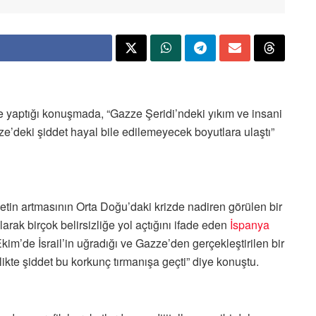
te yaptığı konuşmada, “Gazze Şeridi’ndeki yıkım ve insani
’deki şiddet hayal bile edilemeyecek boyutlara ulaştı”
ddetin artmasının Orta Doğu’daki krizde nadiren görülen bir
rak birçok belirsizliğe yol açtığını ifade eden
İspanya
im’de İsrail’in uğradığı ve Gazze’den gerçekleştirilen bir
irlikte şiddet bu korkunç tırmanışa geçti” diye konuştu.