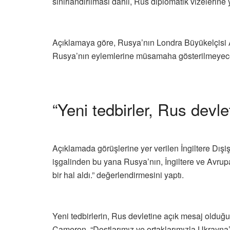
sınırlandırılması dahil, Rus diplomatik vizelerine y
Açıklamaya göre, Rusya’nın Londra Büyükelçisi An
Rusya’nın eylemlerine müsamaha gösterilmeyece
“Yeni tedbirler, Rus devl
Açıklamada görüşlerine yer verilen İngiltere Dış
işgalinden bu yana Rusya’nın, İngiltere ve Avrup
bir hal aldı.” değerlendirmesini yaptı.
Yeni tedbirlerin, Rus devletine açık mesaj oldu
Cameron, “Dostlarımız ve ortaklarımızla Ukrayna’