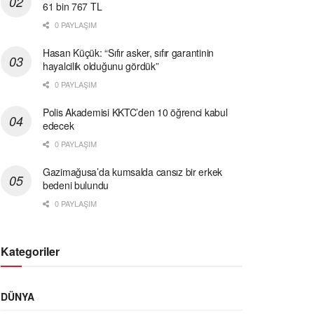
61 bin 767 TL
0 PAYLAŞIM
Hasan Küçük: “Sıfır asker, sıfır garantinin
hayalcilik olduğunu gördük”
0 PAYLAŞIM
Polis Akademisi KKTC’den 10 öğrenci kabul
edecek
0 PAYLAŞIM
Gazimağusa’da kumsalda cansız bir erkek
bedeni bulundu
0 PAYLAŞIM
Kategoriler
DÜNYA