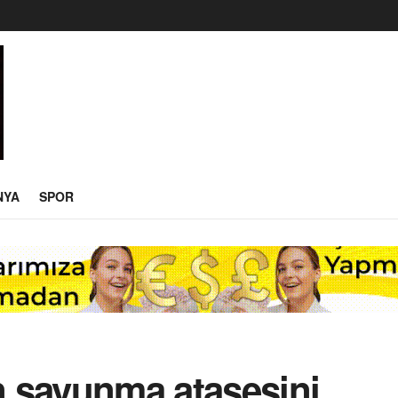
NYA
SPOR
ın savunma ataşesini