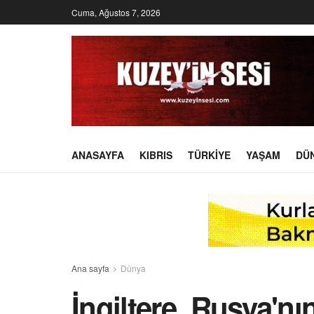
Cuma, Ağustos 7, 2026
ANASAYFA
KIBRIS
TÜRKIYE
YAŞAM
DÜ
Ana sayfa
Dünya
İngiltere, Rusya'n