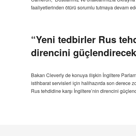
faaliyetlerinden ötürü sorumlu tutmaya devam ede
“Yeni tedbirler Rus tehd
direncini güçlendirece
Bakan Cleverly de konuya ilişkin İngiltere Parl
istihbarat servisleri için halihazırda son derece z
Rus tehdidine karşı İngiltere’nin direncini güçlen