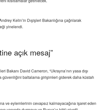
eni kısıtlamalar getirilecek.
drey Kelin’in Dışişleri Bakanlığına çağrılarak
ği yinelendi.
etine açık mesaj”
işleri Bakanı David Cameron, “Ukrayna’nın yasa dışı
a güvenliğini baltalama girişimleri giderek daha küstah
ğuna ve eylemlerinin cevapsız kalmayacağına işaret eden
nın yanında durmaya ve Rusya’yı kötü niyetli