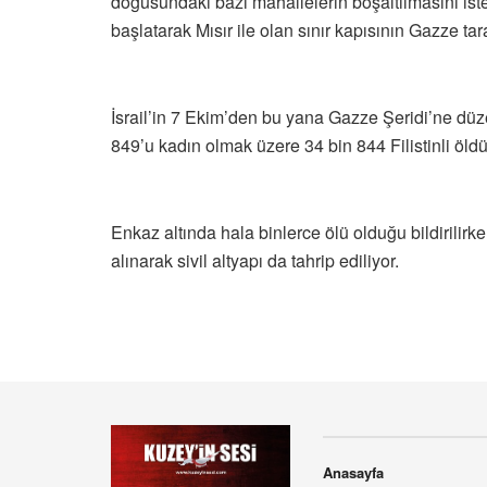
doğusundaki bazı mahallelerin boşaltılmasını ist
başlatarak Mısır ile olan sınır kapısının Gazze tar
İsrail’in 7 Ekim’den bu yana Gazze Şeridi’ne düze
849’u kadın olmak üzere 34 bin 844 Filistinli öldü
Enkaz altında hala binlerce ölü olduğu bildirilirk
alınarak sivil altyapı da tahrip ediliyor.
Anasayfa