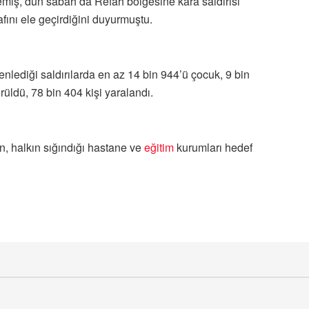
emiş, dün sabah da Refah bölgesine kara saldırısı
afını ele geçirdiğini duyurmuştu.
nlediği saldırılarda en az 14 bin 944’ü çocuk, 9 bin
rüldü, 78 bin 404 kişi yaralandı.
en, halkın sığındığı hastane ve
eğitim
kurumları hedef