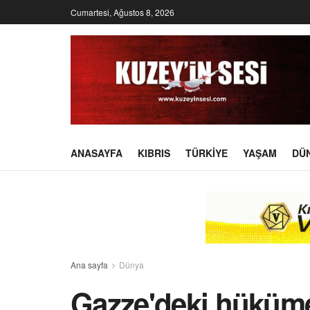
Cumartesi, Ağustos 8, 2026
ANASAYFA
KIBRIS
TÜRKIYE
YAŞAM
DÜ
Ana sayfa
Dünya
Gazze'deki hükümet: 