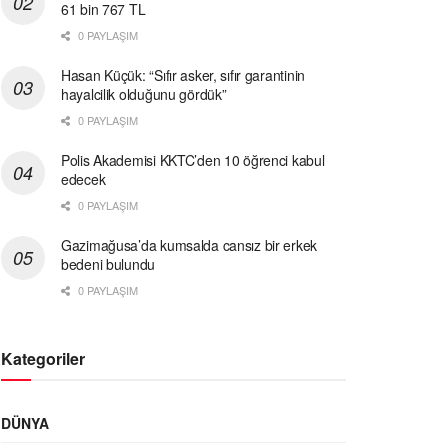
61 bin 767 TL
0 PAYLAŞIM
Hasan Küçük: “Sıfır asker, sıfır garantinin
hayalcilik olduğunu gördük”
0 PAYLAŞIM
Polis Akademisi KKTC’den 10 öğrenci kabul
edecek
0 PAYLAŞIM
Gazimağusa’da kumsalda cansız bir erkek
bedeni bulundu
0 PAYLAŞIM
Kategoriler
DÜNYA