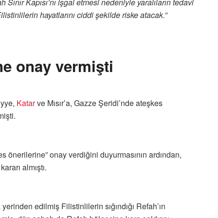
fah Sınır Kapısı’nı işgal etmesi nedeniyle yaralıların tedavi
stinlilerin hayatlarını ciddi şekilde riske atacak.”
e onay vermişti
iyye,
Katar
ve Mısır’a, Gazze Şeridi’nde ateşkes
işti.
kes önerilerine” onay verdiğini duyurmasının ardından,
ararı almıştı.
 yerinden edilmiş Filistinlilerin sığındığı Refah’ın