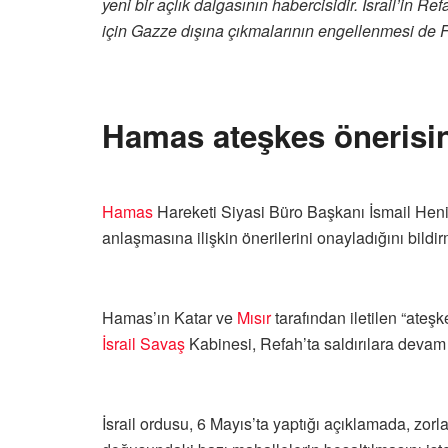
yeni bir açlık dalgasının habercisidir. İsrail’in Re
için Gazze dışına çıkmalarının engellenmesi de Fili
Hamas ateşkes önerisin
Hamas
Hareketi Siyasi Büro Başkanı İsmail Hen
anlaşmasına ilişkin önerilerini onayladığını bildirm
Hamas’ın Katar ve
Mısır
tarafından iletilen “ateş
İsrail
Savaş
Kabinesi, Refah’ta saldırılara devam k
İsrail ordusu, 6 Mayıs’ta yaptığı açıklamada, zorla