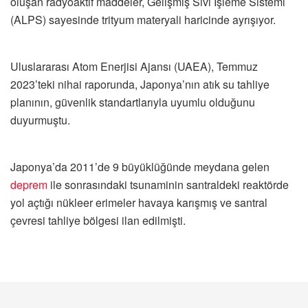
oluşan radyoaktif maddeler, Gelişmiş Sıvı İşleme Sistemi
(ALPS) sayesinde trityum materyali haricinde ayrışıyor.
Uluslararası Atom Enerjisi Ajansı (UAEA), Temmuz
2023’teki nihai raporunda, Japonya’nın atık su tahliye
planının, güvenlik standartlarıyla uyumlu olduğunu
duyurmuştu.
Japonya’da 2011’de 9 büyüklüğünde meydana gelen
deprem
ile sonrasındaki tsunaminin santraldeki reaktörde
yol açtığı nükleer erimeler havaya karışmış ve santral
çevresi tahliye bölgesi ilan edilmişti.