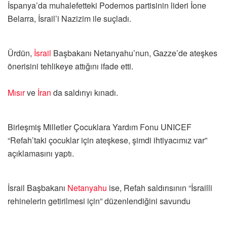
İspanya’da muhalefetteki Podemos partisinin lideri İone
Belarra, İsrail’i Nazizim ile suçladı.
Ürdün,
İsrail
Başbakanı Netanyahu’nun, Gazze’de ateşkes
önerisini tehlikeye attığını ifade etti.
Mısır
ve
İran
da saldırıyı kınadı.
Birleşmiş Milletler Çocuklara Yardım Fonu UNICEF
“Refah’taki çocuklar için ateşkese, şimdi ihtiyacımız var”
açıklamasını yaptı.
İsrail Başbakanı
Netanyahu
ise, Refah saldırısının “İsrailli
rehinelerin getirilmesi için” düzenlendiğini savundu