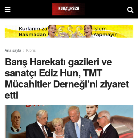
Ana sayfa
Kıbrıs
Barış Harekatı gazileri ve
sanatçı Ediz Hun, TMT
Mücahitler Derneği’ni ziyaret
etti