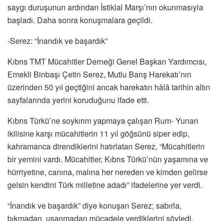
saygı duruşunun ardından İstiklal Marşı’nın okunmasıyla
başladı. Daha sonra konuşmalara geçildi.
-Serez: “İnandık ve başardık”
Kıbrıs TMT Mücahitler Derneği Genel Başkan Yardımcısı,
Emekli Binbaşı Çetin Serez, Mutlu Barış Harekatı’nın
üzerinden 50 yıl geçtiğini ancak harekatın hâlâ tarihin altın
sayfalarında yerini koruduğunu ifade etti.
Kıbrıs Türkü’ne soykırım yapmaya çalışan Rum- Yunan
ikilisine karşı mücahitlerin 11 yıl göğsünü siper edip,
kahramanca direndiklerini hatırlatan Serez, “Mücahitlerin
bir yemini vardı. Mücahitler, Kıbrıs Türkü’nün yaşamına ve
hürriyetine, canına, malına her nereden ve kimden gelirse
gelsin kendini Türk milletine adadı” ifadelerine yer verdi.
“İnandık ve başardık” diye konuşan Serez; sabırla,
bıkmadan, usanmadan mücadele verdiklerini söyledi.