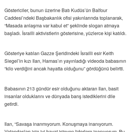
Göstericiler, bunun üzerine Batı Kudüs’ün Balfour
Caddesi’ndeki Başbakanlık ofisi yakınlarında toplanarak,
“Masada anlaşma var kabul et” şeklinde slogan atmaya
başladı. İsrailli aktivistlerin gösterisine, yüzlerce kişi katıldı.
Gösteriye katılan Gazze Şeridindeki İsrailli esir Keith
Siegel’in kızı Ilan, Hamas’ın yayınladığı videoda babasının
“kilo verdiğini ancak hayatta olduğunu” gördüğünü belirtti.
Babasının 213 gündür esir olduğunu aktaran Ilan, basit
insanlar olduklarını ve dünyada barış istediklerini dile
getirdi.
Ilan, “Savaşa inanmıyorum. Konuşmaya inanıyorum.
Vatandaşları için iyi hayat isteyen liderlere inanıyorum. Bu