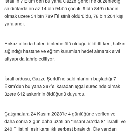
İsrail’in 7 Ekim’den bu yana Gazze Şeridi’ne düzenlediği
saldırılarda en az 14 bin 944’ü çocuk, 9 bin 849’u kadın
olmak üzere 34 bin 789 Filistinli öldürüldü, 78 bin 204 kişi
yaralandı.
Enkaz altında halen binlerce ölü olduğu bildirilirken, halkın
sığındığı hastane ve eğitim kurumları hedef alınarak sivil
altyapı da tahrip ediliyor.
İsrail ordusu, Gazze Şeridi’ne saldırılarının başladığı 7
Ekim’den bu yana 267’sı karadan işgal sürecinde olmak
üzere 612 askerinin öldüğünü duyurdu.
Çatışmalara 24 Kasım 2023’te 4 günlüğüne verilen ve
daha sonra 3 gün daha uzatılan “insani ara”da 81 İsrailli ve
240 Filistinli esir karşılıklı serbest bırakıldı. Öte yandan