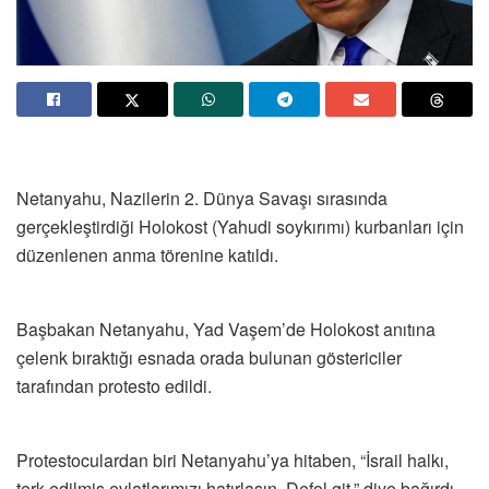
Netanyahu, Nazilerin 2. Dünya Savaşı sırasında
gerçekleştirdiği Holokost (Yahudi soykırımı) kurbanları için
düzenlenen anma törenine katıldı.
Başbakan Netanyahu, Yad Vaşem’de Holokost anıtına
çelenk bıraktığı esnada orada bulunan göstericiler
tarafından protesto edildi.
Protestoculardan biri Netanyahu’ya hitaben, “İsrail halkı,
terk edilmiş evlatlarımızı hatırlasın. Defol git.” diye bağırdı.