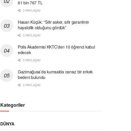
61 bin 767 TL
0 PAYLAŞIM
Hasan Küçük: “Sıfır asker, sıfır garantinin
hayalcilik olduğunu gördük”
0 PAYLAŞIM
Polis Akademisi KKTC’den 10 öğrenci kabul
edecek
0 PAYLAŞIM
Gazimağusa’da kumsalda cansız bir erkek
bedeni bulundu
0 PAYLAŞIM
Kategoriler
DÜNYA