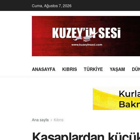
Cuma, Ağustos 7, 2026
ANASAYFA
KIBRIS
TÜRKIYE
YAŞAM
DÜ
Ana sayfa
Kıbrıs
Kasaplardan küçü