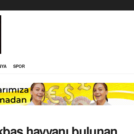
NYA
SPOR
kbaş hayvanı bulunan