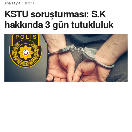
Ana sayfa
Kıbrıs
KSTU soruşturması: S.K
hakkında 3 gün tutukluluk
Kıbrıs Sağlık ve Toplum Bilimleri Üniversitesi’nde (KSTU)
yürütülen “sahte diploma” soruşturması kapsamında