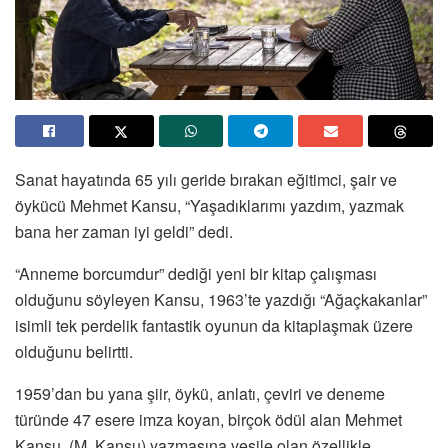
Sanat hayatında 65 yılı geride bırakan eğitimci, şair ve
öykücü Mehmet Kansu, “Yaşadıklarımı yazdım, yazmak
bana her zaman iyi geldi” dedi.
“Anneme borcumdur” dediği yeni bir kitap çalışması
olduğunu söyleyen Kansu, 1963’te yazdığı “Ağaçkakanlar”
isimli tek perdelik fantastik oyunun da kitaplaşmak üzere
olduğunu belirtti.
1959’dan bu yana şiir, öykü, anlatı, çeviri ve deneme
türünde 47 esere imza koyan, birçok ödül alan Mehmet
Kansu, (M. Kansu) yazmasına vesile olan özellikle