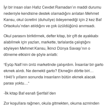
İyi bir insan olan Hafız Cevdet Ramadan’ın maddi durumu
nedeniyle kendisine destek olamadığını anlatan Mehmet
Kansu, okul ücretini (duhuliye) ödeyemediği için 2 kez Baf
Ortaokulu’ndan atıldığını ve çok üzüldüğünü anımsadı.
Okul parasını biriktirmek, defter kitap, bir çift de ayakkabı
alabilmek için yazları, markette, tarlalarda çalıştığını
söyleyen Mehmet Kansu, İkinci Dünya Savaşı’nın o
döneme etkisini de şöyle anlattı:
“Eyüp Nafi’nin ünlü marketinde çalışırdım. İnsanlar bir garto
ekmek alırdı. Ne demekti garto? Ekmeğin dörtte biri…
1940’lı yılların sonunda insanların bütün ekmek alacak
parası yoktu…”
-İlk kitap Baf esnafı Şerifali’den
Zor koşullara rağmen, okula gitmekten, okuma azminden