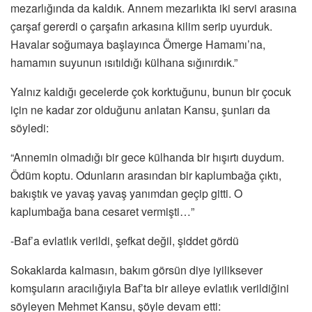
mezarlığında da kaldık. Annem mezarlıkta iki servi arasına
çarşaf gererdi o çarşafın arkasına kilim serip uyurduk.
Havalar soğumaya başlayınca Ömerge Hamamı’na,
hamamın suyunun ısıtıldığı külhana sığınırdık.”
Yalnız kaldığı gecelerde çok korktuğunu, bunun bir çocuk
için ne kadar zor olduğunu anlatan Kansu, şunları da
söyledi:
“Annemin olmadığı bir gece külhanda bir hışırtı duydum.
Ödüm koptu. Odunların arasından bir kaplumbağa çıktı,
bakıştık ve yavaş yavaş yanımdan geçip gitti. O
kaplumbağa bana cesaret vermişti…”
-Baf’a evlatlık verildi, şefkat değil, şiddet gördü
Sokaklarda kalmasın, bakım görsün diye iyiliksever
komşuların aracılığıyla Baf’ta bir aileye evlatlık verildiğini
söyleyen Mehmet Kansu, şöyle devam etti: