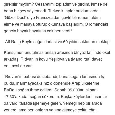
girebilir miydim? Cesaretimi topladım ve girdim, kimse de
bana bir şey söylemedi. Türkçe kitaplar buldum orda.
‘Güzel Dost’ diye Fransızcadan çeviri bir roman aldım
elime ve masaya oturup okumaya başladım. O romandaki
gencin hayatı hayatıma çok benzerdi.”
-Ali Ratip Beyin soğan tarlası ve 60 yıldır saklanan mektup
Kansu’nun unutulmaz anıları arasında bir yaz tatilinde okul
arkadaşı Rıdvan’ın köyü Yeşilova’ya (Mandirga) davet
edilmesi de var.
“Rıdvan’ın babası destebandı, bana soğan tarlasında iş
buldu. İnanmayacaksınız o dönemde Arap ülkelerine
Baf’tan soğan ihraç edilirdi. Sabah 05.30’tan akşam
17.30’a kadar soğan sökerdim. Başka köylerden insanlar
da vardı tarlada işlemeye gelen. Yemeği hep bir arada
yerlerdi ama ben onların yanına gitmeye çekinirdim.