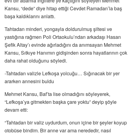
evli bir adamla İngiltere’ye kaçtığını söyleyen Mehmet
Kansu, “dede” diye hitap ettiği Cevdet Ramadan’la baş
başa kaldıklarını anlattı.
Tahtadan minderi, yongayla doldurulmuş şiltesi ve
yastığına rağmen Poli Ortaokulu’ndan arkadaşı Hasan
Şefik Altay’ı evinde ağırladığını da anımsayan Mehmet
Kansu, Sıtkıye Hanımın gidişinden sonra hayatlarının çok
daha rahat olduğunu söyledi.
-Tahtadan valizle Lefkoşa yolcuğu… Sığınacak bir yer
ararken annesini buldu
Mehmet Kansu, Baf’ta lise olmadığını söyleyerek,
“Lefkoşa’ya gitmekten başka çare yoktu” deyip şöyle
devam etti:
“Tahtadan bir valiz uydurdum, onun içine bir şeyler koyup
otobüse bindim. Bir anne var ama nerededir, nasıl