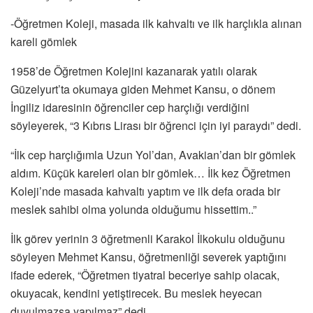
-Öğretmen Koleji, masada ilk kahvaltı ve ilk harçlıkla alınan
kareli gömlek
1958’de Öğretmen Kolejini kazanarak yatılı olarak
Güzelyurt’ta okumaya giden Mehmet Kansu, o dönem
İngiliz idaresinin öğrenciler cep harçlığı verdiğini
söyleyerek, “3 Kıbrıs Lirası bir öğrenci için iyi paraydı” dedi.
“İlk cep harçlığımla Uzun Yol’dan, Avakian’dan bir gömlek
aldım. Küçük kareleri olan bir gömlek… İlk kez Öğretmen
Koleji’nde masada kahvaltı yaptım ve ilk defa orada bir
meslek sahibi olma yolunda olduğumu hissettim..”
İlk görev yerinin 3 öğretmenli Karakol İlkokulu olduğunu
söyleyen Mehmet Kansu, öğretmenliği severek yaptığını
ifade ederek, “Öğretmen tiyatral beceriye sahip olacak,
okuyacak, kendini yetiştirecek. Bu meslek heyecan
duyulmazsa yapılmaz” dedi.