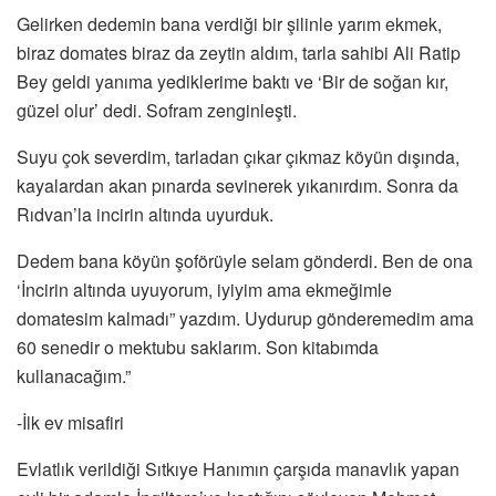
Gelirken dedemin bana verdiği bir şilinle yarım ekmek,
biraz domates biraz da zeytin aldım, tarla sahibi Ali Ratip
Bey geldi yanıma yediklerime baktı ve ‘Bir de soğan kır,
güzel olur’ dedi. Sofram zenginleşti.
Suyu çok severdim, tarladan çıkar çıkmaz köyün dışında,
kayalardan akan pınarda sevinerek yıkanırdım. Sonra da
Rıdvan’la incirin altında uyurduk.
Dedem bana köyün şoförüyle selam gönderdi. Ben de ona
‘İncirin altında uyuyorum, iyiyim ama ekmeğimle
domatesim kalmadı” yazdım. Uydurup gönderemedim ama
60 senedir o mektubu saklarım. Son kitabımda
kullanacağım.”
-İlk ev misafiri
Evlatlık verildiği Sıtkıye Hanımın çarşıda manavlık yapan