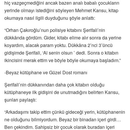
hiç vazgeçmediğini ancak bazen analı babalı çocukların
yerinde olmayı istediğini söyleyen Mehmet Kansu, kitap
okumaya nasıl ilgili duyduğunu şöyle anlattı:
“Orhan Çakıroğlu’nun polisiye kitabını Şerifali’nin
dükkânda gördüm. Gider, kitabı elime alır sonra da yerine
koyardım, alacak param yoktu. Dükkâna 2’nci 3’üncü
gidişimde Şerifali, ‘Al senin olsun ’ dedi. Sonra o kitabın
ikincisini merak ettim ve böyle böyle okumaya başladım.”
-Beyaz kütüphane ve Güzel Dost romanı
Şerifali’nin dükkanından daha çok kitabın olduğu
kütüphaneye ilk gidişini de unutmadığını belirten Kansu,
şunları paylaştı:
“Arkadaşımı takip ettim çünkü gideceği yerin, kütüphanenin
ne olduğunu bilmiyordum. Beyaz bir binadan içeri girdi…
Ben çekindim. Sahipsiz bir çocuk olarak buradan içeri