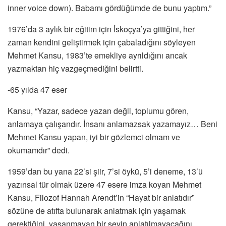
inner voice down). Babamı gördüğümde de bunu yaptım.”
1976’da 3 aylık bir eğitim için İskoçya’ya gittiğini, her
zaman kendini geliştirmek için çabaladığını söyleyen
Mehmet Kansu, 1983’te emekliye ayrıldığını ancak
yazmaktan hiç vazgeçmediğini belirtti.
-65 yılda 47 eser
Kansu, “Yazar, sadece yazan değil, toplumu gören,
anlamaya çalışandır. İnsanı anlamazsak yazamayız… Beni
Mehmet Kansu yapan, iyi bir gözlemci olmam ve
okumamdır” dedi.
1959’dan bu yana 22’si şiir, 7’si öykü, 5’i deneme, 13’ü
yazınsal tür olmak üzere 47 esere imza koyan Mehmet
Kansu, Filozof Hannah Arendt’in “Hayat bir anlatıdır”
sözüne de atıfta bulunarak anlatmak için yaşamak
gerektiğini, yaşanmayan bir şeyin anlatılmayacağını