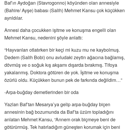
Baf’ın Aydoğan (Stavrogonno) köyünden olan annesiyle
(Bahire/ Ayşe) babası (Salih) Mehmet Kansu çok küçükken
ayrıldılar.
Annesi daha çocukken işitme ve konuşma engelli olan
Mehmet Kansu, nedenini şöyle anlattı:
“Hayvanları otlatırken bir keçi mi kuzu mu ne kaybolmuş.
Dedem (Salih Bobi) onu avludaki zeytin ağacına bağlamış,
dövmüş ve o soğuk kış akşamı dışarda bırakmış. Tifoya
yakalanmış. Doktora götüren de yok. İşitme ve konuşma
özürlü oldu. Küçükken bunun pek de farkında değildim…”
-Arpa-buğday demetlerinden bir oda
Yazları Baf’tan Mesarya’ya gelip arpa-buğday biçen
annesinin bağ bozumunda da Baf’ta üzüm topladığını
anlatan Mehmet Kansu, “Annem orak biçmeye beni de
götürürmüş. Tek hatırladığım güneşten korumak için beni