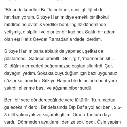
“Bir anda kendimi Baf’ta buldum, nasıl gittiğimi de
hatırlamıyorum. Sıtkıye Hanım diye emekli bir ilkokul
müdiresine evlatlık verdiler beni. İngiliz döneminde
yetişmiş, disiplinli ve otoriter bir kadındı. Sakin bir adam
olan eşi Hafız Cevdet Ramadan’a ‘dede’ derdim.
Sıtkıye Hanım bana ablalık da yapmadı, şefkat de
göstermedi. Sadece emretti. ‘Gel’, ‘git’, ‘mermerleri sil’…
Sildiğim mermerleri beğenmezse baştan sildirirdi. Çok
dayağını yedim. Sokakta büyüdüğüm için bazı uygunsuz
sözler kullanırdım. Sıtkıye Hanım bir defasında beni yere
yatırdı, ellerime bastı ve ağzıma biber sürdü.
Beni bir yere göndereceğinde yere tükürür, ‘Kurumadan
geleceksin’ derdi. Bir defasında Dip Baf’a yolladı beni, 2,5-
3 mili yalınayak ve koşarak gittim. Orada Tantura dayı
vardı, ‘Dönmeden ayaklarını denize sok’ dedi. Öyle yaptım