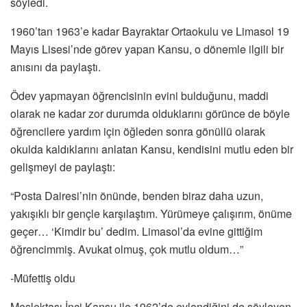
söyledi.
1960’tan 1963’e kadar Bayraktar Ortaokulu ve Limasol 19
Mayıs Lisesi’nde görev yapan Kansu, o dönemle ilgili bir
anısını da paylaştı.
Ödev yapmayan öğrencisinin evini bulduğunu, maddi
olarak ne kadar zor durumda olduklarını görünce de böyle
öğrencilere yardım için öğleden sonra gönüllü olarak
okulda kaldıklarını anlatan Kansu, kendisini mutlu eden bir
gelişmeyi de paylaştı:
“Posta Dairesi’nin önünde, benden biraz daha uzun,
yakışıklı bir gençle karşılaştım. Yürümeye çalışırım, önüme
geçer… ‘Kimdir bu’ dedim. Limasol’da evine gittiğim
öğrencimmiş. Avukat olmuş, çok mutlu oldum…”
-Müfettiş oldu
Meslektaşı İnci Kansu ile 1962’de evlendiğini de söyleyen