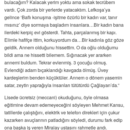
bulacağım? Kalacak yerim yoktu ama sokak tecrübem
vardı. Çok zorda bir yerlerde yatacaktım. Lefkoşa’ya
gelince ‘Baflı konuşma -işitme özürlü bir kadın var, tanır
mısınız’ diye sormaya başladım insanlara…Bir kadın bana
ilerdeki kerpiç evi gösterdi. Tahta, parçalanmış bir kapı.
Elimle hafifçe ittim, korkuyordum da…Bir kadınla göz göze
geldik. Annem olduğunu hissettim. O da oğlu olduğumu
bildi ama ne hissetti bilemem. Sığınacak yer ararken
annemi buldum. Tekrar evlenmiş. 3 çocuğu olmuş.
Evlendiği adam bıçaklandığı kavgada ölmüş. Üvey
kardeşlerim benden küçüktüler. Annem o dönem yasemin
satar, zeytin yaprağıyla insanları tütütürdü Çağlayan’da.”
Lisede ücretsiz (meccani) okuduğunu, öyle olmasa
eğitimine devam edemeyeceğini söyleyen Mehmet Kansu,
tatillerde çalıştığını, elektrik ve telefon direkleri için çukur
kazarken avuçlarının patladığını söyledi, durumu fark edip
ona başka iş veren Miralay ustasını rahmetle andı.