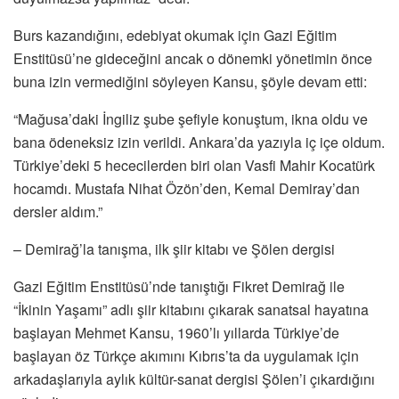
Burs kazandığını, edebiyat okumak için Gazi Eğitim
Enstitüsü’ne gideceğini ancak o dönemki yönetimin önce
buna izin vermediğini söyleyen Kansu, şöyle devam etti:
“Mağusa’daki İngiliz şube şefiyle konuştum, ikna oldu ve
bana ödeneksiz izin verildi. Ankara’da yazıyla iç içe oldum.
Türkiye’deki 5 hececilerden biri olan Vasfi Mahir Kocatürk
hocamdı. Mustafa Nihat Özön’den, Kemal Demiray’dan
dersler aldım.”
– Demirağ’la tanışma, ilk şiir kitabı ve Şölen dergisi
Gazi Eğitim Enstitüsü’nde tanıştığı Fikret Demirağ ile
“İkinin Yaşamı” adlı şiir kitabını çıkarak sanatsal hayatına
başlayan Mehmet Kansu, 1960’lı yıllarda Türkiye’de
başlayan öz Türkçe akımını Kıbrıs’ta da uygulamak için
arkadaşlarıyla aylık kültür-sanat dergisi Şölen’i çıkardığını