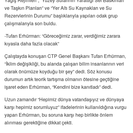
Yağış Rejimleri”, “Yüzey Sularının Yarattığı Sel Baskınları
ve Taşkın Planları” ve “Yer Altı Su Kaynakları ve Su
Rezervlerinin Durumu” başlıklarıyla yapılan odak grup
çalışmalarıyla son buldu.
-Tufan Erhürman: “Göreceğimiz zarar, verdiğimiz zarara
kıyasla daha fazla olacak”
Çalıştayda konuşan CTP Genel Başkanı Tufan Erhürman,
“İklim değişikliği, bu alanda çalışan bilim insanlarının veri
olarak önümüze koyduğu bir şey” dedi. Söz konusu
durumun artık teorik tartışma olmanın ötesine geçtiğine
işaret eden Erhürman, “Kendini bize kanıtladı” dedi.
Uzun zamandır “Hepimiz dünya vatandaşıyız ve dünyaya
karşı hepimiz sorumluyuz” ifadelerinin kullanıldığına vurgu
yapan Erhürman, bu soruna karşı hep birlikte önlem
alınması gerektiğine dikkat çekti.