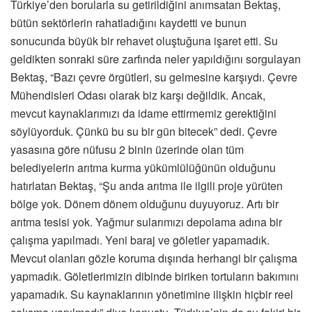
Türkiye’den borularla su getirildiğini anımsatan Bektaş,
bütün sektörlerin rahatladığını kaydetti ve bunun
sonucunda büyük bir rehavet oluştuğuna işaret etti. Su
geldikten sonraki süre zarfında neler yapıldığını sorgulayan
Bektaş, “Bazı çevre örgütleri, su gelmesine karşıydı. Çevre
Mühendisleri Odası olarak biz karşı değildik. Ancak,
mevcut kaynaklarımızı da idame ettirmemiz gerektiğini
söylüyorduk. Çünkü bu su bir gün bitecek” dedi. Çevre
yasasına göre nüfusu 2 binin üzerinde olan tüm
belediyelerin arıtma kurma yükümlülüğünün olduğunu
hatırlatan Bektaş, “Şu anda arıtma ile ilgili proje yürüten
bölge yok. Dönem dönem olduğunu duyuyoruz. Artı bir
arıtma tesisi yok. Yağmur sularımızı depolama adına bir
çalışma yapılmadı. Yeni baraj ve göletler yapamadık.
Mevcut olanları gözle koruma dışında herhangi bir çalışma
yapmadık. Göletlerimizin dibinde biriken tortuların bakımını
yapamadık. Su kaynaklarının yönetimine ilişkin hiçbir reel