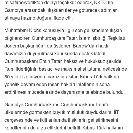
misafirperverlikten dolayı teşekkür ederek, KKTC ile
Gambiya arasındaki ilişkileri ileriye götürecek adımlar
atmaya hazır olduğunu ifade etti.
Muhatabını Kıbrıs konusuyla ilgili son gelişmelere ilişkin
bilgilendiren Cumhurbaşkanı Tatar, İslam İşbirliği Teşkilatı
dönem başkanlığını da üstlenen Barrow’dan haklı
davamızın duyurulması konusunda destek istedi.
Cumhurbaşkanı Ersin Tatar, haksız ve hukuksuz şekilde,
Rum liderliğinin baskıcı ve maksimalist tutumu neticesinde
60 yıldır izolasyona maruz bırakılan Kıbrıs Türk halkına
yönelik devam eden insan hakları ihlallerinin sona
erdirilmesi mücadelesinde dayanışma talebinde bulundu.
Gambiya Cumhurbaşkanı, Cumhurbaşkanı Tatar’ı
ülkelerinde görmekten büyük mutluluk duyduklarını, İİT
çerçevesinde ve ikili anlamda ilişkilerin geliştirilmesini
kendilerinin de arzu ettiklerini belirtti. Kıbrıs Türk halkının