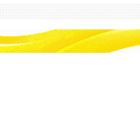
 mesele…Eşit ve
i bir uygulama olursa