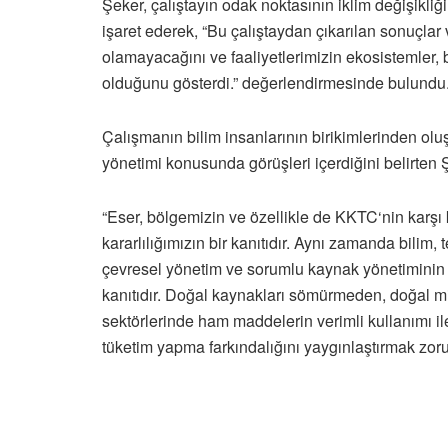
Şeker, çalıştayın odak noktasının iklim değişikl
işaret ederek, “Bu çalıştaydan çıkarılan sonuçlar v
olamayacağını ve faaliyetlerimizin ekosistemler, bi
olduğunu gösterdi.” değerlendirmesinde bulundu
Çalışmanın bilim insanlarının birikimlerinden olu
yönetimi konusunda görüşleri içerdiğini belirten Ş
“Eser, bölgemizin ve özellikle de KKTC‘nin karşı
kararlılığımızın bir kanıtıdır. Aynı zamanda bilim
çevresel yönetim ve sorumlu kaynak yönetiminin 
kanıtıdır. Doğal kaynakları sömürmeden, doğal mi
sektörlerinde ham maddelerin verimli kullanımı ile
tüketim yapma farkındalığını yaygınlaştırmak zor