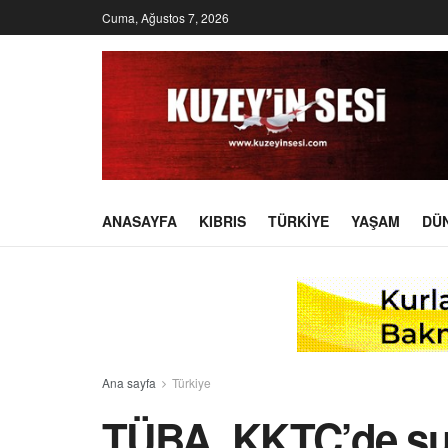
Cuma, Ağustos 7, 2026
ANASAYFA
KIBRIS
TÜRKIYE
YAŞAM
DÜ
Ana sayfa
Türkiye
TÜBA, KKTC’de su 