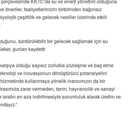
iği çerçevesinde KKTC‘de su ve enerji yönetimi olduğuna
e öneriler, faaliyetlerimizin birbirinden bağımsız
yolojik çeşitlilik ve gelecek nesiller üzerinde etkili
.
ştuğunu, sürdürülebilir bir gelecek sağlamak için su
eker, şunları kaydetti:
 karşıya olduğu sayısız zorlukla yüzleşme ve baş etme
, teknoloji ve inovasyonun dönüştürücü potansiyelini
hizmetinde kullanmaya yönelik inancımızın da bir
rasımıza zarar vermeden, tarım, hayvancılık ve sanayi
 israfın en aza indirilmesiyle sorumluluk alarak üretim ve
undayız.”