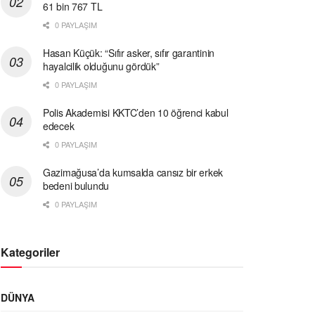
61 bin 767 TL
0 PAYLAŞIM
Hasan Küçük: “Sıfır asker, sıfır garantinin
hayalcilik olduğunu gördük”
0 PAYLAŞIM
Polis Akademisi KKTC’den 10 öğrenci kabul
edecek
0 PAYLAŞIM
Gazimağusa’da kumsalda cansız bir erkek
bedeni bulundu
0 PAYLAŞIM
Kategoriler
DÜNYA