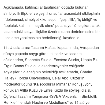
Açıklamada, katılımcılar tarafından doğada bulunan
simbiyotik ilişkiler ve çeşitli unsurlar arasındaki etkileşimin
irdelenmesi, simbiyotik konseptin “çeşitlilik”, “iş birliği” ve
“topluluk katılımını teşvik etme” potansiyeli öne çıkartılarak,
tasarımdaki sosyal ilişkiler üzerine daha derinlemesine bir
inceleme yapılmasının hedeflendiği kaydedildi.
11. Uluslararası Tasarım Haftası kapsamında, Avrupa’dan
dünya çapında saygı gören mimarlık ve tasarım
ofislerinden, Snohetta Studio, Etcetera Studio, Utopia Blu,
Ergin Birinci Studio ile akademisyenler eşliğinde
söyleşilerin olacağının belirtildiği açıklamada, Charlie
Hailey (Florida Üniversitesi), Celal Abdi Güzer’in
moderatörlüğünü “Kalebodur’la Mimarlar Konuşuyor”,
konukları Atilla Kuzu ve Emre Kuzlu ile söyleşi dizisi,
Öğrenci Tasarım Yarışması -ISVEA “Akdeniz’in Simbiotik
Renkleri ile Islak Hacim ve Modelleme” ve 15 atölye