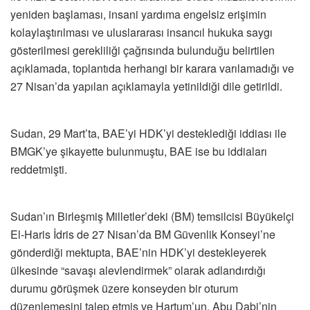
yeniden başlaması, insani yardıma engelsiz erişimin
kolaylaştırılması ve uluslararası insancıl hukuka saygı
gösterilmesi gerekliliği çağrısında bulunduğu belirtilen
açıklamada, toplantıda herhangi bir karara varılamadığı ve
27 Nisan’da yapılan açıklamayla yetinildiği dile getirildi.
Sudan, 29 Mart’ta, BAE’yi HDK’yi desteklediği iddiası ile
BMGK’ye şikayette bulunmuştu, BAE ise bu iddiaları
reddetmişti.
Sudan’ın Birleşmiş Milletler’deki (BM) temsilcisi Büyükelçi
El-Haris İdris de 27 Nisan’da BM Güvenlik Konseyi’ne
gönderdiği mektupta, BAE’nin HDK’yi destekleyerek
ülkesinde “savaşı alevlendirmek” olarak adlandırdığı
durumu görüşmek üzere konseyden bir oturum
düzenlemesini talep etmiş ve Hartum’un, Abu Dabi’nin