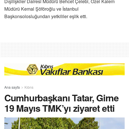
Dışilişkiler Dairesi Müdürü Behcet Çelebi, Özel Kalem
Müdürü Kemal Şöföroğlu ve İstanbul
Başkonsolosluğundan yetkililer eşlik etti.
Ana sayfa
Kıbrıs
Cumhurbaşkanı Tatar, Girne
19 Mayıs TMK’yı ziyaret etti