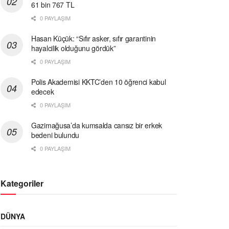
61 bin 767 TL
0 PAYLAŞIM
Hasan Küçük: “Sıfır asker, sıfır garantinin
hayalcilik olduğunu gördük”
0 PAYLAŞIM
Polis Akademisi KKTC’den 10 öğrenci kabul
edecek
0 PAYLAŞIM
Gazimağusa’da kumsalda cansız bir erkek
bedeni bulundu
0 PAYLAŞIM
Kategoriler
DÜNYA