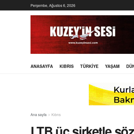
Perşembe, Ağustos 6, 2026
ANASAYFA
KIBRIS
TÜRKIYE
YAŞAM
DÜ
Ana sayfa
Kıbrıs
LTB üç şirketle sö