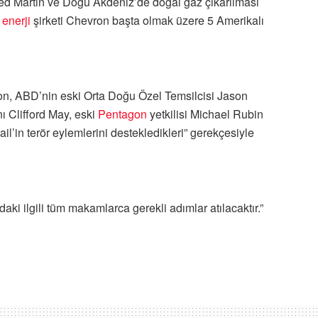
heed Martin ve Doğu Akdeniz’de doğal gaz çıkarılması
n
enerji
şirketi Chevron başta olmak üzere 5 Amerikalı
, ABD’nin eski Orta Doğu Özel Temsilcisi Jason
 Clifford May, eski
Pentagon
yetkilisi Michael Rubin
il’in terör eylemlerini destekledikleri” gerekçesiyle
aki ilgili tüm makamlarca gerekli adımlar atılacaktır.”