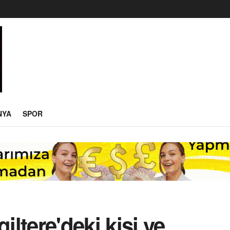
NYA
SPOR
iltere'deki kişi ve