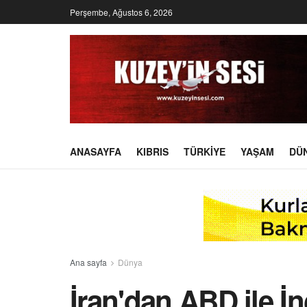
Perşembe, Ağustos 6, 2026
ANASAYFA
KIBRIS
TÜRKIYE
YAŞAM
DÜ
Ana sayfa
Dünya
İran'dan ABD ile İng