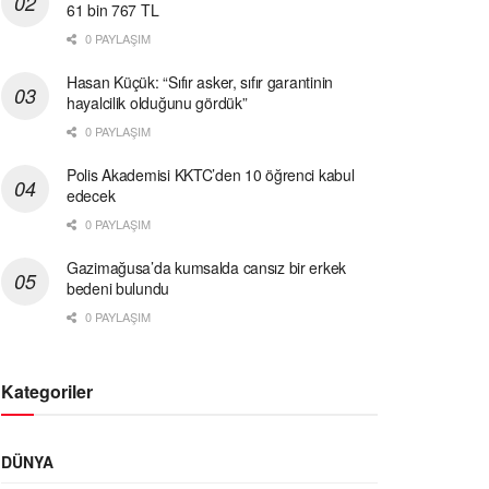
61 bin 767 TL
0 PAYLAŞIM
Hasan Küçük: “Sıfır asker, sıfır garantinin
hayalcilik olduğunu gördük”
0 PAYLAŞIM
Polis Akademisi KKTC’den 10 öğrenci kabul
edecek
0 PAYLAŞIM
Gazimağusa’da kumsalda cansız bir erkek
bedeni bulundu
0 PAYLAŞIM
Kategoriler
DÜNYA