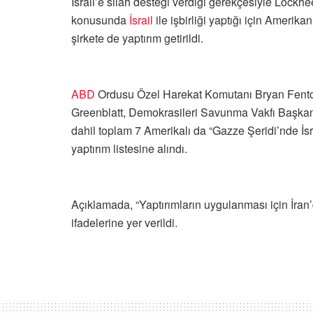
İsrail’e silah desteği verdiği gerekçesiyle Lock
konusunda
İsrail
ile işbirliği yaptığı için Amerika
şirkete de yaptırım getirildi.
ABD
Ordusu Özel Harekat Komutanı Bryan Fenton
Greenblatt, Demokrasileri Savunma Vakfı Başkanı
dahil toplam 7 Amerikalı da “Gazze Şeridi’nde İsra
yaptırım listesine alındı.
Açıklamada, “Yaptırımların uygulanması için İran’d
ifadelerine yer verildi.