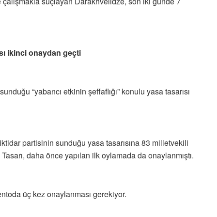
ye çalışmakla suçlayan Darakhvelidze, son iki günde 7
sı ikinci onaydan geçti
sunduğu “yabancı etkinin şeffaflığı” konulu yasa tasarısı
idar partisinin sunduğu yasa tasarısına 83 milletvekili
ı. Tasarı, daha önce yapılan ilk oylamada da onaylanmıştı.
mentoda üç kez onaylanması gerekiyor.