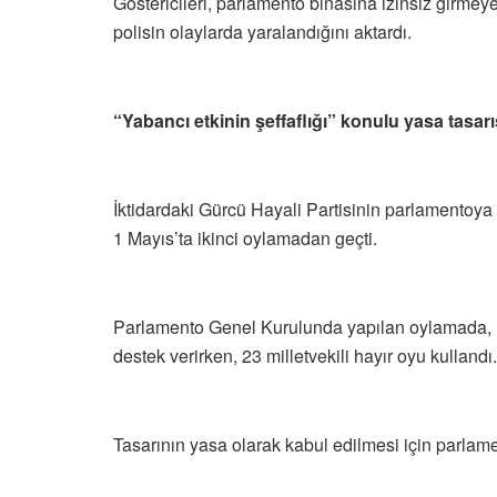
Göstericileri, parlamento binasına izinsiz girme
polisin olaylarda yaralandığını aktardı.
“Yabancı etkinin şeffaflığı” konulu yasa tasarı
İktidardaki Gürcü Hayali Partisinin parlamentoya 
1 Mayıs’ta ikinci oylamadan geçti.
Parlamento Genel Kurulunda yapılan oylamada, ikt
destek verirken, 23 milletvekili hayır oyu kulland
Tasarının yasa olarak kabul edilmesi için parla