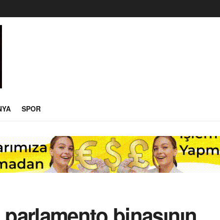
NYA
SPOR
, parlamento binasının