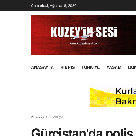
Cumartesi, Ağustos 8, 2026
ANASAYFA
KIBRIS
TÜRKIYE
YAŞAM
DÜ
Ana sayfa
Dünya
Gürcistan'da polis