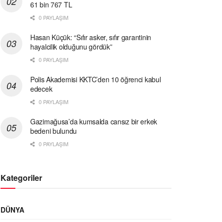
61 bin 767 TL
0 PAYLAŞIM
Hasan Küçük: “Sıfır asker, sıfır garantinin
hayalcilik olduğunu gördük”
0 PAYLAŞIM
Polis Akademisi KKTC’den 10 öğrenci kabul
edecek
0 PAYLAŞIM
Gazimağusa’da kumsalda cansız bir erkek
bedeni bulundu
0 PAYLAŞIM
Kategoriler
DÜNYA