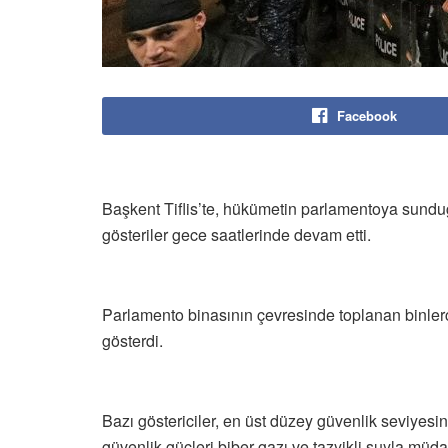
Facebook
Başkent Tiflis’te, hükümetin parlamentoya sunduğu 
gösteriler gece saatlerinde devam etti.
Parlamento binasının çevresinde toplanan binlerc
gösterdi.
Bazı göstericiler, en üst düzey güvenlik seviyesin
güvenlik güçleri biber gazı ve tazyikli suyla müdah