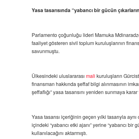
Yasa tasarısında “yabancı bir gücün çıkarları
Parlamento çoğunluğu lideri Mamuka Mdinaradze, 
faaliyet gösteren sivil toplum kuruluşlarının fina
savunmuştu.
Ülkesindeki uluslararası
mali
kuruluşların Gürci
finansman hakkında şeffaf bilgi alınmasının imka
şeffaflığı” yasa tasarısını yeniden sunmaya karar ve
Yasa tasarısı içeriğinin geçen yılki tasarıyla ay
içindeki “yabancı etki ajanı” yerine “yabancı bir 
kullanılacağını aktarmıştı.