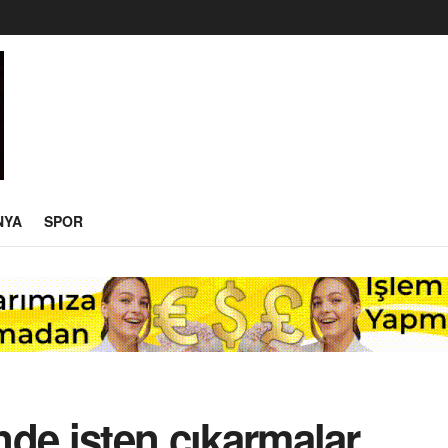
NYA
SPOR
inde işten çıkarmalar