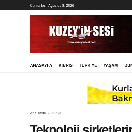
Cumartesi, Ağustos 8, 2026
ANASAYFA
KIBRIS
TÜRKIYE
YAŞAM
DÜ
Ana sayfa
Dünya
Teknoloji şirketler