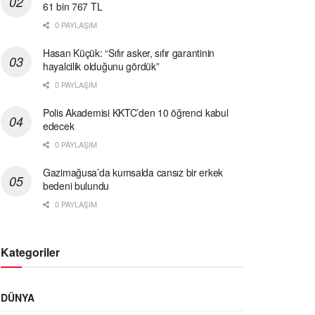
61 bin 767 TL
0 PAYLAŞIM
Hasan Küçük: “Sıfır asker, sıfır garantinin
hayalcilik olduğunu gördük”
0 PAYLAŞIM
Polis Akademisi KKTC’den 10 öğrenci kabul
edecek
0 PAYLAŞIM
Gazimağusa’da kumsalda cansız bir erkek
bedeni bulundu
0 PAYLAŞIM
Kategoriler
DÜNYA