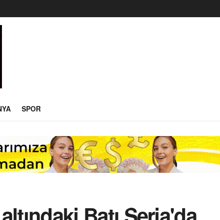
NYA
SPOR
 altındaki Batı Şeria'da