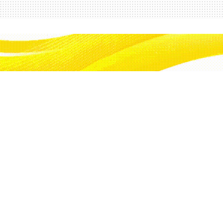
sındaki ihtilaflı
görüşmeler devam