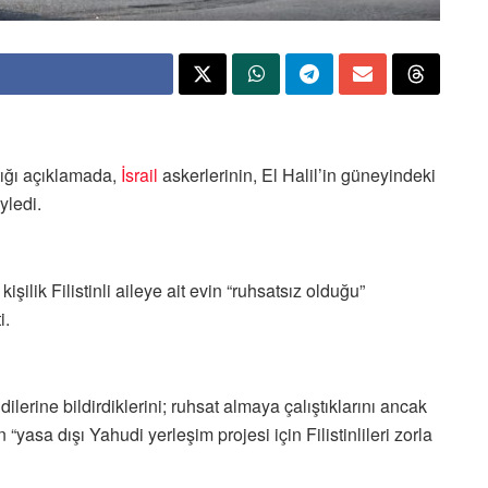
tığı açıklamada,
İsrail
askerlerinin, El Halil’in güneyindeki
yledi.
ilik Filistinli aileye ait evin “ruhsatsız olduğu”
i.
ilerine bildirdiklerini; ruhsat almaya çalıştıklarını ancak
 “yasa dışı Yahudi yerleşim projesi için Filistinlileri zorla