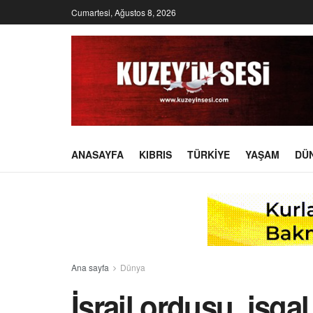
Cumartesi, Ağustos 8, 2026
ANASAYFA
KIBRIS
TÜRKIYE
YAŞAM
DÜ
Ana sayfa
Dünya
İsrail ordusu, işgal