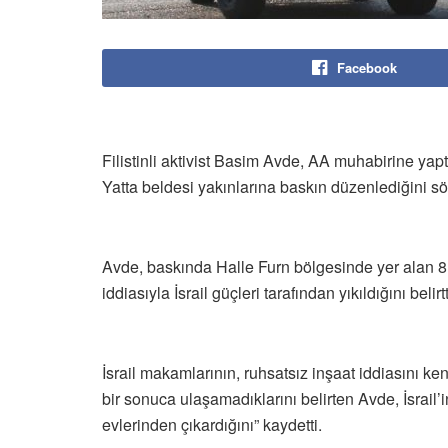
Facebook
Filistinli aktivist Basim Avde, AA muhabirine yap
Yatta beldesi yakınlarına baskın düzenlediğini sö
Avde, baskında Halle Furn bölgesinde yer alan 8 kiş
iddiasıyla İsrail güçleri tarafından yıkıldığını belirtt
İsrail makamlarının, ruhsatsız inşaat iddiasını kend
bir sonuca ulaşamadıklarını belirten Avde, İsrail’in
evlerinden çıkardığını” kaydetti.