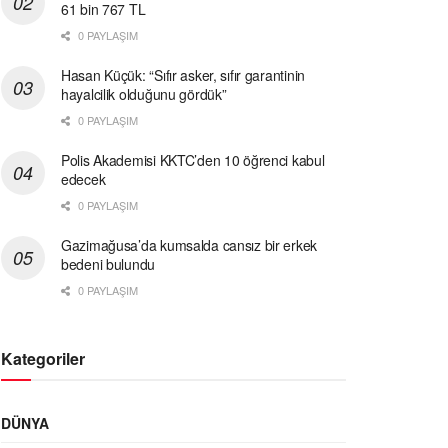
61 bin 767 TL
0 PAYLAŞIM
Hasan Küçük: “Sıfır asker, sıfır garantinin
hayalcilik olduğunu gördük”
0 PAYLAŞIM
Polis Akademisi KKTC’den 10 öğrenci kabul
edecek
0 PAYLAŞIM
Gazimağusa’da kumsalda cansız bir erkek
bedeni bulundu
0 PAYLAŞIM
Kategoriler
DÜNYA