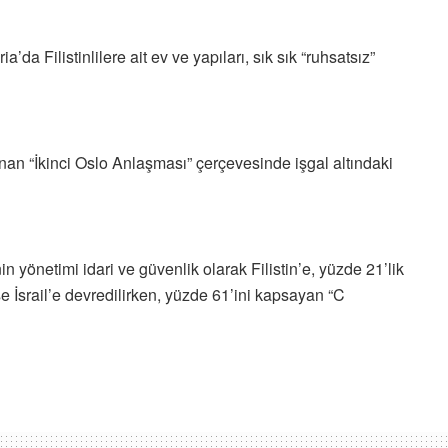
a’da Filistinlilere ait ev ve yapıları, sık sık “ruhsatsız”
lanan “İkinci Oslo Anlaşması” çerçevesinde işgal altındaki
n yönetimi idari ve güvenlik olarak Filistin’e, yüzde 21’lik
ise İsrail’e devredilirken, yüzde 61’ini kapsayan “C