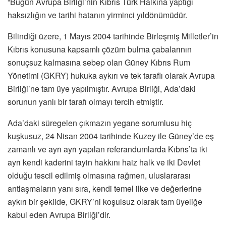
“Bugün Avrupa Birliği’nin Kıbrıs Türk Halkına yaptığı
haksızlığın ve tarihi hatanın yirminci yıldönümüdür.
Bilindiği üzere, 1 Mayıs 2004 tarihinde Birleşmiş Milletler’in
Kıbrıs konusuna kapsamlı çözüm bulma çabalarının
sonuçsuz kalmasına sebep olan Güney Kıbrıs Rum
Yönetimi (GKRY) hukuka aykırı ve tek taraflı olarak Avrupa
Birliği’ne tam üye yapılmıştır. Avrupa Birliği, Ada’daki
sorunun yanlı bir tarafı olmayı tercih etmiştir.
Ada’daki süregelen çıkmazın yegane sorumlusu hiç
kuşkusuz, 24 Nisan 2004 tarihinde Kuzey ile Güney’de eş
zamanlı ve ayrı ayrı yapılan referandumlarda Kıbrıs’ta iki
ayrı kendi kaderini tayin hakkını haiz halk ve iki Devlet
olduğu tescil edilmiş olmasına rağmen, uluslararası
antlaşmaların yanı sıra, kendi temel ilke ve değerlerine
aykırı bir şekilde, GKRY’ni koşulsuz olarak tam üyeliğe
kabul eden Avrupa Birliği’dir.