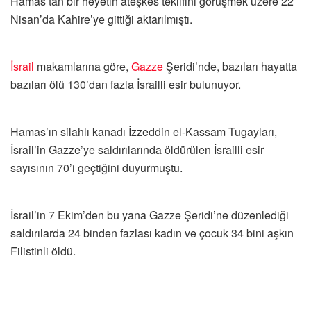
Hamas’tan bir heyetin ateşkes teklifini görüşmek üzere 22
Nisan’da Kahire’ye gittiği aktarılmıştı.
İsrail
makamlarına göre,
Gazze
Şeridi’nde, bazıları hayatta
bazıları ölü 130’dan fazla İsrailli esir bulunuyor.
Hamas’ın silahlı kanadı İzzeddin el-Kassam Tugayları,
İsrail’in Gazze’ye saldırılarında öldürülen İsrailli esir
sayısının 70’i geçtiğini duyurmuştu.
İsrail’in 7 Ekim’den bu yana Gazze Şeridi’ne düzenlediği
saldırılarda 24 binden fazlası kadın ve çocuk 34 bini aşkın
Filistinli öldü.