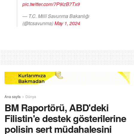
pic.twitter.com/7P9lzB7Tx9
— T.C. Millî Savunma Bakanlığı
(@tcsavunma)
May 1, 2024
Ana sayfa
Dünya
BM Raportörü, ABD'deki
Filistin'e destek gösterilerine
polisin sert müdahalesini