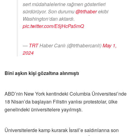
sert müdahalelerine rağmen gösterileri
sürdürüyor. Son durumu
@trthaber
ekibi
Washington’dan aktardı.
pic.twitter.com/E5jHcPa5mQ
—
TRT
Haber Canlı (@trthabercanli)
May 1,
2024
Bini aşkın kişi gözaltına alınmıştı
ABD’nin New York kentindeki Columbia Üniversitesi’nde
18 Nisan’da başlayan Filistin yanlısı protestolar, ülke
genelindeki üniversitelere yayılmıştı.
Üniversitelerde kamp kurarak İsrail’e saldırılarına son