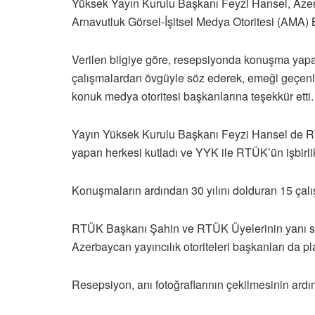
Yüksek Yayın Kurulu Başkanı Feyzi Hansel, Azerb
Arnavutluk Görsel-İşitsel Medya Otoritesi (AMA) Ba
Verilen bilgiye göre, resepsiyonda konuşma yap
çalışmalardan övgüyle söz ederek, emeği geçen
konuk medya otoritesi başkanlarına teşekkür etti.
Yayın Yüksek Kurulu Başkanı Feyzi Hansel de 
yapan herkesi kutladı ve YYK ile RTÜK’ün işbirlik
Konuşmaların ardından 30 yılını dolduran 15 çalı
RTÜK Başkanı Şahin ve RTÜK Üyelerinin yanı sı
Azerbaycan yayıncılık otoriteleri başkanları da pla
Resepsiyon, anı fotoğraflarının çekilmesinin ardı