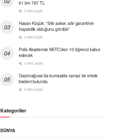
61 bin 767 TL
0 PAYLAŞIM
Hasan Küçük: “Sıfır asker, sıfır garantinin
hayalcilik olduğunu gördük”
0 PAYLAŞIM
Polis Akademisi KKTC’den 10 öğrenci kabul
edecek
0 PAYLAŞIM
Gazimağusa’da kumsalda cansız bir erkek
bedeni bulundu
0 PAYLAŞIM
Kategoriler
DÜNYA