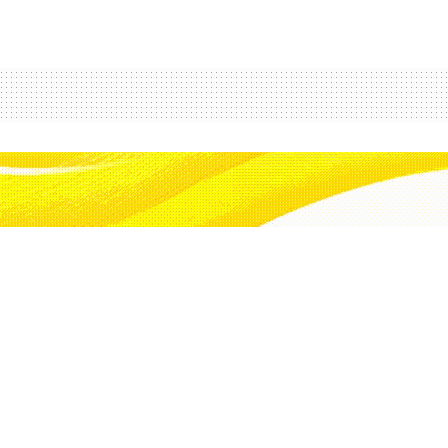
k vatandaşlarına
aması 10 ada için