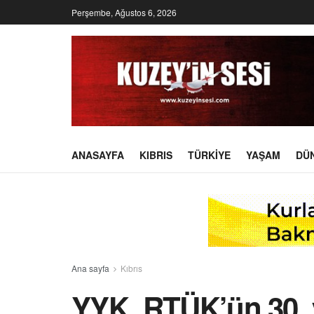
Perşembe, Ağustos 6, 2026
ANASAYFA
KIBRIS
TÜRKIYE
YAŞAM
DÜ
Ana sayfa
Kıbrıs
YYK, RTÜK’ün 30. 