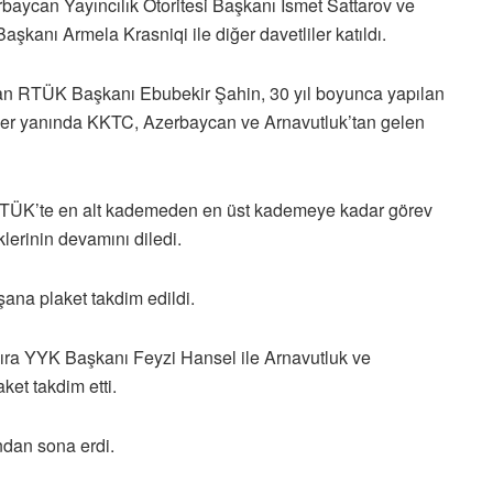
aycan Yayıncılık Otoritesi Başkanı İsmet Sattarov ve
şkanı Armela Krasniqi ile diğer davetliler katıldı.
an RTÜK Başkanı Ebubekir Şahin, 30 yıl boyunca yapılan
ler yanında KKTC, Azerbaycan ve Arnavutluk’tan gelen
RTÜK’te en alt kademeden en üst kademeye kadar görev
lerinin devamını diledi.
şana plaket takdim edildi.
ra YYK Başkanı Feyzi Hansel ile Arnavutluk ve
ket takdim etti.
ndan sona erdi.