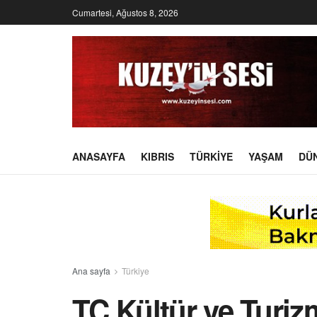
Cumartesi, Ağustos 8, 2026
ANASAYFA
KIBRIS
TÜRKIYE
YAŞAM
DÜ
Ana sayfa
Türkiye
TC Kültür ve Turiz