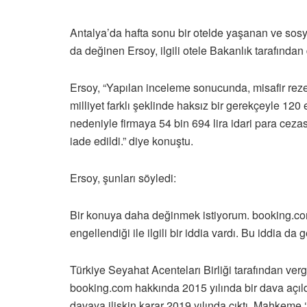
Antalya’da hafta sonu bir otelde yaşanan ve sosy
da değinen Ersoy, ilgili otele Bakanlık tarafından 
Ersoy, “Yapılan inceleme sonucunda, misafir reze
milliyet farklı şeklinde haksız bir gerekçeyle 120 e
nedeniyle firmaya 54 bin 694 lira idari para cezası
iade edildi.” diye konuştu.
Ersoy, şunları söyledi:
Bir konuya daha değinmek istiyorum. booking.com’
engellendiği ile ilgili bir iddia vardı. Bu iddia da 
Türkiye Seyahat Acenteları Birliği tarafından ver
booking.com hakkında 2015 yılında bir dava açıldı
davaya ilişkin karar 2019 yılında çıktı. Mahkeme 