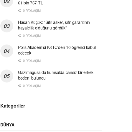
61 bin 767 TL
0 PAYLAŞIM
Hasan Küçük: “Sıfır asker, sıfır garantinin
hayalcilik olduğunu gördük”
0 PAYLAŞIM
Polis Akademisi KKTC’den 10 öğrenci kabul
edecek
0 PAYLAŞIM
Gazimağusa’da kumsalda cansız bir erkek
bedeni bulundu
0 PAYLAŞIM
Kategoriler
DÜNYA