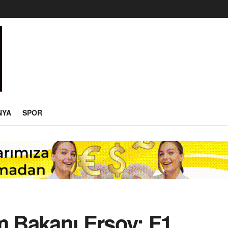
NYA
SPOR
m Bakanı Ersoy: F1