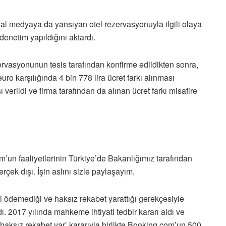
al medyaya da yansıyan otel rezervasyonuyla ilgili olaya
denetim yapıldığını aktardı.
rvasyonunun tesis tarafından konfirme edildikten sonra,
uro karşılığında 4 bin 778 lira ücret farkı alınması
 verildi ve firma tarafından da alınan ücret farkı misafire
un faaliyetlerinin Türkiye’de Bakanlığımız tarafından
gerçek dışı. İşin aslını sizle paylaşayım.
gi ödemediği ve haksız rekabet yarattığı gerekçesiyle
. 2017 yılında mahkeme ihtiyati tedbir kararı aldı ve
‘haksız rekabet var’ kararıyla birlikte Booking.com’un 500