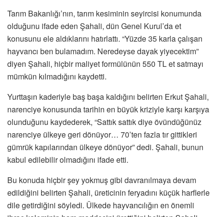
Tarım Bakanlığı’nın, tarım kesiminin seyircisi konumunda
olduğunu ifade eden Şahali, dün Genel Kurul’da et
konusunu ele aldıklarını hatırlattı. “Yüzde 35 karla çalışan
hayvancı ben bulamadım. Neredeyse dayak yiyecektim”
diyen Şahali, hiçbir maliyet formülünün 550 TL et satmayı
mümkün kılmadığını kaydetti.
Yurttaşın kaderiyle baş başa kaldığını belirten Erkut Şahali,
narenciye konusunda tarihin en büyük kriziyle karşı karşıya
olunduğunu kaydederek, “Sattık sattık diye övündüğünüz
narenciye ülkeye geri dönüyor… 70’ten fazla tır gittikleri
gümrük kapılarından ülkeye dönüyor” dedi. Şahali, bunun
kabul edilebilir olmadığını ifade etti.
Bu konuda hiçbir şey yokmuş gibi davranılmaya devam
edildiğini belirten Şahali, üreticinin feryadını küçük harflerle
dile getirdiğini söyledi. Ülkede hayvancılığın en önemli