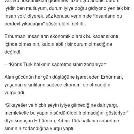
var. Bu noksanlıkları gidermek lazım. Şu andaki durum
iyidir, ben mutluyum, durum iyiye doğru gidiyor diyen tek bir
insan yok” diyerek, söz konusu verinin de “insanların bu
perdeyi yıkacağını” gösterdiğini belirtti.
Erhürman, insanların ekonomik olarak bu kadar sıkıntı
içinde olmasının, kaldırılabilir bir durum olmadığına
değindi.
– “Kıbrıs Türk halkının sabretme sınırı zorlanıyor”
Alım gücünün her gün düştüğüne işaret eden Erhürman,
yaşanan sıkıntıların sadece ekonomi de olmadığını
vurguladı.
“Şikayetler ve hiçbir şeyin iyiye gitmediğine dair yargı,
memlekette bu yapının sürdürülebilir olmadığını gösteriyor”
diye konuşan Erhürman, Kıbrıs Türk halkının sabretme
sınırının zorlandığına vurgu yaptı.