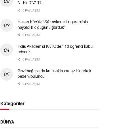
61 bin 767 TL
0 PAYLAŞIM
Hasan Küçük: “Sıfır asker, sıfır garantinin
hayalcilik olduğunu gördük”
0 PAYLAŞIM
Polis Akademisi KKTC’den 10 öğrenci kabul
edecek
0 PAYLAŞIM
Gazimağusa’da kumsalda cansız bir erkek
bedeni bulundu
0 PAYLAŞIM
Kategoriler
DÜNYA