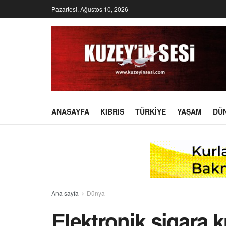
Pazartesi, Ağustos 10, 2026
ANASAYFA
KIBRIS
TÜRKIYE
YAŞAM
DÜ
Ana sayfa
Dünya
Elektronik sigara 