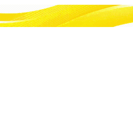
ittikleri evde silahlı
olislerden 4'ü öldü,