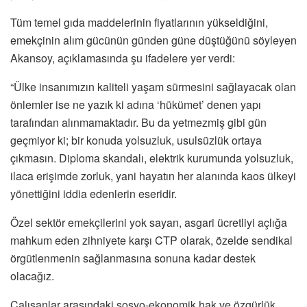
Tüm temel gıda maddelerinin fiyatlarının yükseldiğini,
emekçinin alım gücünün günden güne düştüğünü söyleyen
Akansoy, açıklamasında şu ifadelere yer verdi:
“Ülke insanımızın kaliteli yaşam sürmesini sağlayacak olan
önlemler ise ne yazık ki adına ‘hükümet’ denen yapı
tarafından alınmamaktadır. Bu da yetmezmiş gibi gün
geçmiyor ki; bir konuda yolsuzluk, usulsüzlük ortaya
çıkmasın. Diploma skandalı, elektrik kurumunda yolsuzluk,
ilaca erişimde zorluk, yani hayatın her alanında kaos ülkeyi
yönettiğini iddia edenlerin eseridir.
Özel sektör emekçilerini yok sayan, asgari ücretliyi açlığa
mahkum eden zihniyete karşı CTP olarak, özelde sendikal
örgütlenmenin sağlanmasına sonuna kadar destek
olacağız.
Çalışanlar arasındaki sosyo-ekonomik hak ve özgürlük