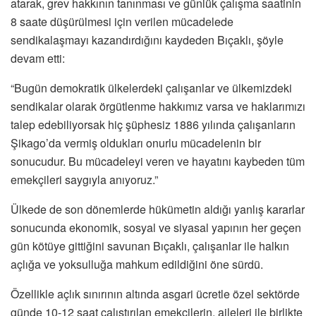
atarak, grev hakkının tanınması ve günlük çalışma saatinin
8 saate düşürülmesi için verilen mücadelede
sendikalaşmayı kazandırdığını kaydeden Bıçaklı, şöyle
devam etti:
“Bugün demokratik ülkelerdeki çalışanlar ve ülkemizdeki
sendikalar olarak örgütlenme hakkımız varsa ve haklarımızı
talep edebiliyorsak hiç şüphesiz 1886 yılında çalışanların
Şikago’da vermiş oldukları onurlu mücadelenin bir
sonucudur. Bu mücadeleyi veren ve hayatını kaybeden tüm
emekçileri saygıyla anıyoruz.”
Ülkede de son dönemlerde hükümetin aldığı yanlış kararlar
sonucunda ekonomik, sosyal ve siyasal yapının her geçen
gün kötüye gittiğini savunan Bıçaklı, çalışanlar ile halkın
açlığa ve yoksulluğa mahkum edildiğini öne sürdü.
Özellikle açlık sınırının altında asgari ücretle özel sektörde
günde 10-12 saat çalıştırılan emekçilerin, aileleri ile birlikte