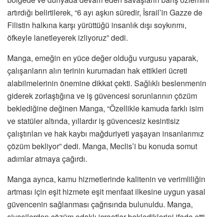
artırdığı belirtilerek, “6 ayı aşkın süredir, İsrail’in Gazze de
Filistin halkına karşı yürüttüğü insanlık dışı soykırımı,
öfkeyle lanetleyerek izliyoruz” dedi.
Manga, emeğin en yüce değer olduğu vurgusu yaparak,
çalışanların alın terinin kurumadan hak ettikleri ücreti
alabilmelerinin önemine dikkat çekti. Sağlıklı beslenmenin
giderek zorlaştığına ve iş güvencesi sorunlarının çözüm
beklediğine değinen Manga, “Özellikle kamuda farklı isim
ve statüler altında, yıllardır iş güvencesiz kesintisiz
çalıştırılan ve hak kaybı mağduriyeti yaşayan insanlarımız
çözüm bekliyor” dedi. Manga, Meclis’i bu konuda somut
adımlar atmaya çağırdı.
Manga ayrıca, kamu hizmetlerinde kalitenin ve verimliliğin
artması için eşit hizmete eşit menfaat ilkesine uygun yasal
güvencenin sağlanması çağrısında bulunuldu. Manga,
siyasilerden çözüm odaklı icraatlar beklediklerini ifade etti.