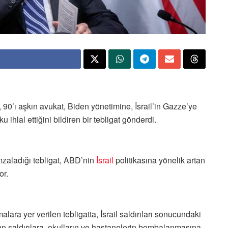
 90’ı aşkın avukat, Biden yönetimine, İsrail’in Gazze’ye
 ihlal ettiğini bildiren bir tebligat gönderdi.
mzaladığı tebligat, ABD’nin
İsrail
politikasına yönelik artan
or.
a yer verilen tebligatta, İsrail saldırıları sonucundaki
an saldırılara, okulların ve hastanelerin bombalanmasına