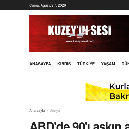
Cuma, Ağustos 7, 2026
ANASAYFA
KIBRIS
TÜRKIYE
YAŞAM
DÜ
Ana sayfa
Dünya
ABD'de 90'ı aşkın 