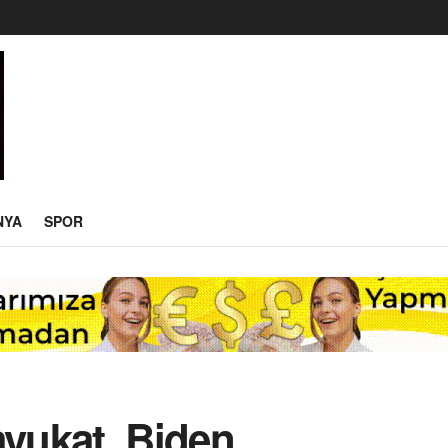
NYA
SPOR
avukat, Biden