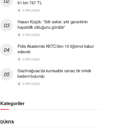
61 bin 767 TL
0 PAYLAŞIM
Hasan Küçük: “Sıfır asker, sıfır garantinin
hayalcilik olduğunu gördük”
0 PAYLAŞIM
Polis Akademisi KKTC’den 10 öğrenci kabul
edecek
0 PAYLAŞIM
Gazimağusa’da kumsalda cansız bir erkek
bedeni bulundu
0 PAYLAŞIM
Kategoriler
DÜNYA