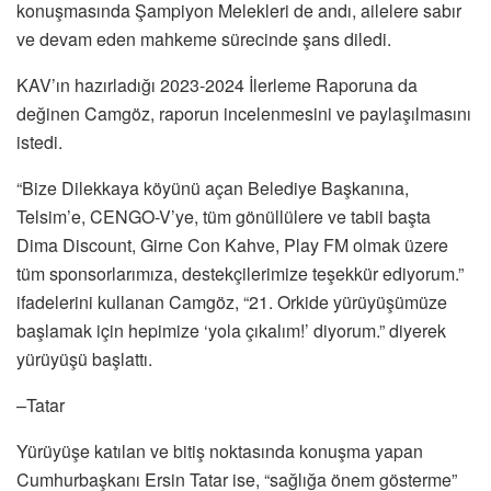
konuşmasında Şampiyon Melekleri de andı, ailelere sabır
ve devam eden mahkeme sürecinde şans diledi.
KAV’ın hazırladığı 2023-2024 İlerleme Raporuna da
değinen Camgöz, raporun incelenmesini ve paylaşılmasını
istedi.
“Bize Dilekkaya köyünü açan Belediye Başkanına,
Telsim’e, CENGO-V’ye, tüm gönüllülere ve tabii başta
Dima Discount, Girne Con Kahve, Play FM olmak üzere
tüm sponsorlarımıza, destekçilerimize teşekkür ediyorum.”
ifadelerini kullanan Camgöz, “21. Orkide yürüyüşümüze
başlamak için hepimize ‘yola çıkalım!’ diyorum.” diyerek
yürüyüşü başlattı.
–Tatar
Yürüyüşe katılan ve bitiş noktasında konuşma yapan
Cumhurbaşkanı Ersin Tatar ise, “sağlığa önem gösterme”