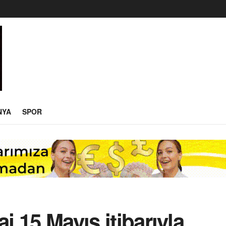
NYA
SPOR
aj 15 Mayıs itibarıyla