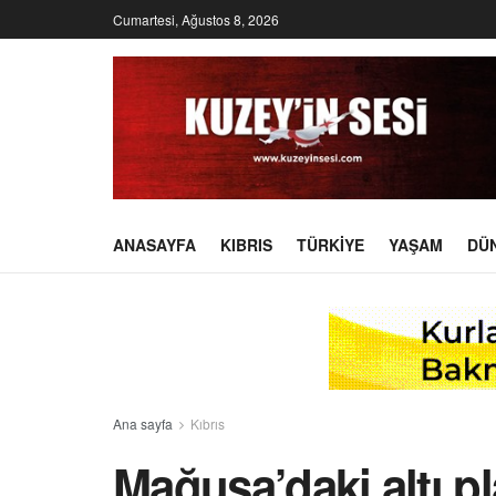
Cumartesi, Ağustos 8, 2026
ANASAYFA
KIBRIS
TÜRKIYE
YAŞAM
DÜ
Ana sayfa
Kıbrıs
Mağusa’daki altı pl