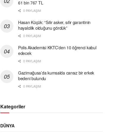
61 bin 767 TL
0 PAYLAŞIM
Hasan Küçük: “Sıfır asker, sıfır garantinin
hayalcilik olduğunu gördük”
0 PAYLAŞIM
Polis Akademisi KKTC’den 10 öğrenci kabul
edecek
0 PAYLAŞIM
Gazimağusa’da kumsalda cansız bir erkek
bedeni bulundu
0 PAYLAŞIM
Kategoriler
DÜNYA