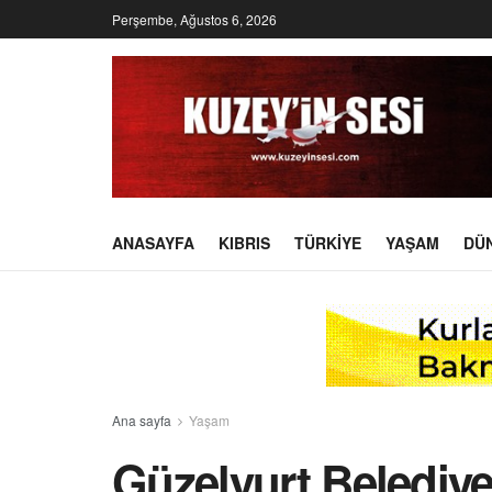
Perşembe, Ağustos 6, 2026
ANASAYFA
KIBRIS
TÜRKIYE
YAŞAM
DÜ
Ana sayfa
Yaşam
Güzelyurt Belediy