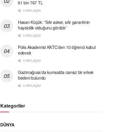
61 bin 767 TL
0 PAYLAŞIM
Hasan Küçük: “Sıfır asker, sıfır garantinin
hayalcilik olduğunu gördük”
0 PAYLAŞIM
Polis Akademisi KKTC’den 10 öğrenci kabul
edecek
0 PAYLAŞIM
Gazimağusa’da kumsalda cansız bir erkek
bedeni bulundu
0 PAYLAŞIM
Kategoriler
DÜNYA