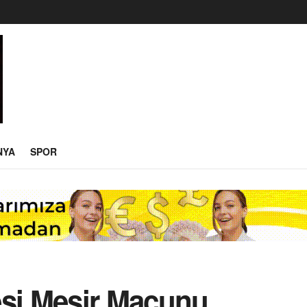
NYA
SPOR
esi Mesir Macunu