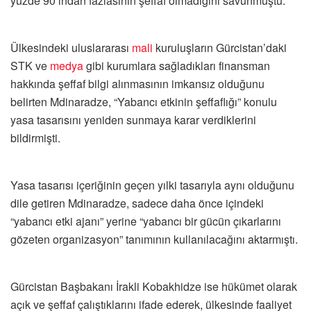
yüzde 90’ından fazlasının şeffaf olmadığını savunmuştu.
Ülkesindeki uluslararası
mali
kuruluşların Gürcistan’daki
STK ve
medya
gibi kurumlara sağladıkları finansman
hakkında şeffaf bilgi alınmasının imkansız olduğunu
belirten Mdinaradze, “Yabancı etkinin şeffaflığı” konulu
yasa tasarısını yeniden sunmaya karar verdiklerini
bildirmişti.
Yasa tasarısı içeriğinin geçen yılki tasarıyla aynı olduğunu
dile getiren Mdinaradze, sadece daha önce içindeki
“yabancı etki ajanı” yerine “yabancı bir gücün çıkarlarını
gözeten organizasyon” tanımının kullanılacağını aktarmıştı.
Gürcistan Başbakanı İrakli Kobakhidze ise hükümet olarak
açık ve şeffaf çalıştıklarını ifade ederek, ülkesinde faaliyet