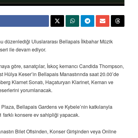
u düzenlediği Uluslararası Bellapais İlkbahar Müzik
seri ile devam ediyor.
maya göre, sanatçılar, İskoç kemancı Candida Thompson,
ist Hülya Keser’in Bellapais Manastırında saat 20.00’de
berg Klarnet Sonatı, Haçaturyan Klarinet, Keman ve
 eserlerini yorumlanacak.
z Plaza, Bellapais Gardens ve Kybele’nin katkılarıyla
 farklı konsere ev sahipliği yapacak.
nastırı Bilet Ofisinden, Konser Girişinden veya Online