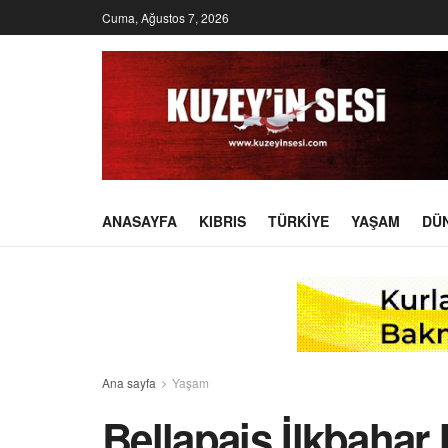
Cuma, Ağustos 7, 2026
ANASAYFA
KIBRIS
TÜRKIYE
YAŞAM
DÜ
Ana sayfa
Yaşam
Bellapais İlkbahar 