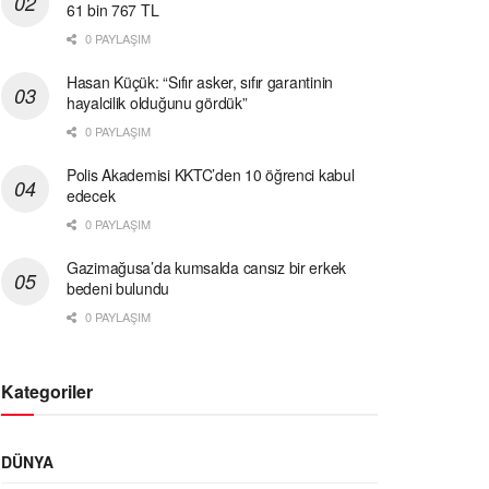
61 bin 767 TL
0 PAYLAŞIM
Hasan Küçük: “Sıfır asker, sıfır garantinin
hayalcilik olduğunu gördük”
0 PAYLAŞIM
Polis Akademisi KKTC’den 10 öğrenci kabul
edecek
0 PAYLAŞIM
Gazimağusa’da kumsalda cansız bir erkek
bedeni bulundu
0 PAYLAŞIM
Kategoriler
DÜNYA