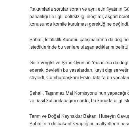
Rakamlarla sorular soran ve aynı etin fiyatının 
pahalılığı ile ilgili belirsizliği eleştirdi, asgari ü
konusunda komite kurulması gerektiğine değindi
Şahali, İstatistik Kurumu çalışmalarına da değine
istediklerinde bu verilere ulaşamadıklarını belirtti
Gelir Vergisi ve Şans Oyunları Yasası’na da değin
ederek, devletin bu yasalardan, kayıt dışı servet
söyledi, Cumhurbaşkanı Ersin Tatar’a bu yasaları 
Şahali, Taşınmaz Mal Komisyonu’nun yapacağı öde
ve nasıl kullanılacağını sordu, bu konuda bilgi ist
Tarım ve Doğal Kaynaklar Bakanı Hüseyin Çavuş da
Şahali’nin de bakanlık yaptığını, maliyetlerin nasıl