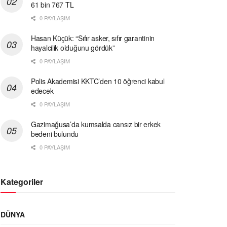
61 bin 767 TL
0 PAYLAŞIM
Hasan Küçük: “Sıfır asker, sıfır garantinin
hayalcilik olduğunu gördük”
0 PAYLAŞIM
Polis Akademisi KKTC’den 10 öğrenci kabul
edecek
0 PAYLAŞIM
Gazimağusa’da kumsalda cansız bir erkek
bedeni bulundu
0 PAYLAŞIM
Kategoriler
DÜNYA