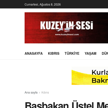
Cumartesi, Ağustos 8, 2026
ANASAYFA
KIBRIS
TÜRKIYE
YAŞAM
DÜ
Ana sayfa
Kıbrıs
Başbakan Üstel Me