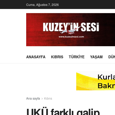
Cuma, Ağustos 7, 2026
ANASAYFA
KIBRIS
TÜRKIYE
YAŞAM
DÜ
Ana sayfa
Kıbrıs
UKÜ farklı galip