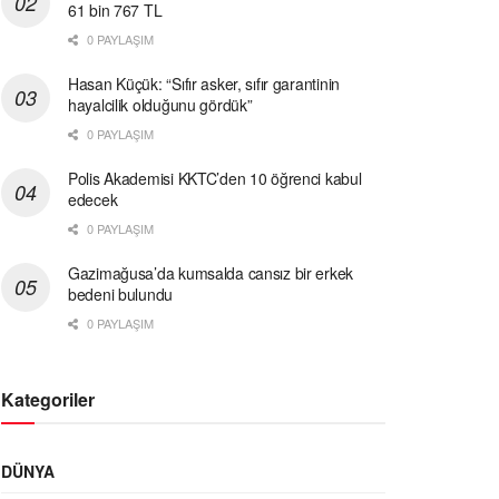
61 bin 767 TL
0 PAYLAŞIM
Hasan Küçük: “Sıfır asker, sıfır garantinin
hayalcilik olduğunu gördük”
0 PAYLAŞIM
Polis Akademisi KKTC’den 10 öğrenci kabul
edecek
0 PAYLAŞIM
Gazimağusa’da kumsalda cansız bir erkek
bedeni bulundu
0 PAYLAŞIM
Kategoriler
DÜNYA